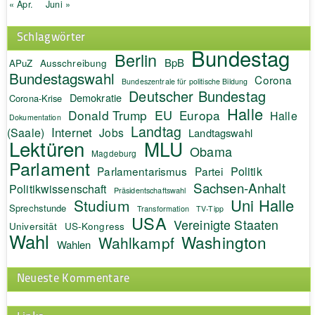
« Apr.
Juni »
Schlagwörter
Bundestag
Berlin
BpB
APuZ
Ausschreibung
Bundestagswahl
Corona
Bundeszentrale für politische Bildung
Deutscher Bundestag
Demokratie
Corona-Krise
Halle
EU
Donald Trump
Europa
Halle
Dokumentation
Landtag
Internet
(Saale)
Jobs
Landtagswahl
Lektüren
MLU
Obama
Magdeburg
Parlament
Politik
Parlamentarismus
Partei
Sachsen-Anhalt
Politikwissenschaft
Präsidentschaftswahl
Uni Halle
Studium
Sprechstunde
Transformation
TV-Tipp
USA
Vereinigte Staaten
Universität
US-Kongress
Wahl
Washington
Wahlkampf
Wahlen
Neueste Kommentare