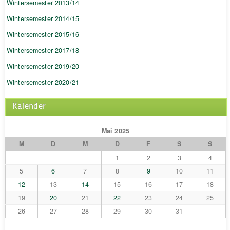
Wintersemester 2013/14
Wintersemester 2014/15
Wintersemester 2015/16
Wintersemester 2017/18
Wintersemester 2019/20
Wintersemester 2020/21
Kalender
Mai 2025
M
D
M
D
F
S
S
1
2
3
4
5
6
7
8
9
10
11
12
13
14
15
16
17
18
19
20
21
22
23
24
25
26
27
28
29
30
31