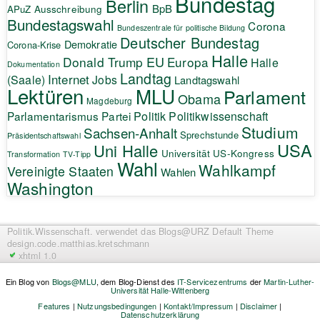
Bundestag
Berlin
BpB
APuZ
Ausschreibung
Bundestagswahl
Corona
Bundeszentrale für politische Bildung
Deutscher Bundestag
Demokratie
Corona-Krise
Halle
EU
Donald Trump
Europa
Halle
Dokumentation
Landtag
Internet
(Saale)
Jobs
Landtagswahl
Lektüren
MLU
Parlament
Obama
Magdeburg
Politik
Parlamentarismus
Partei
Politikwissenschaft
Studium
Sachsen-Anhalt
Sprechstunde
Präsidentschaftswahl
USA
Uni Halle
Universität
US-Kongress
Transformation
TV-Tipp
Wahl
Wahlkampf
Vereinigte Staaten
Wahlen
Washington
Politik.Wissenschaft.
verwendet das Blogs@URZ Default Theme
design.code.
matthias.kretschmann
xhtml 1.0
Ein Blog von
Blogs@MLU
, dem Blog-Dienst des
IT-Servicezentrums
der
Martin-Luther-
Universität Halle-Wittenberg
Features
|
Nutzungsbedingungen
|
Kontakt/Impressum
|
Disclaimer
|
Datenschutzerklärung