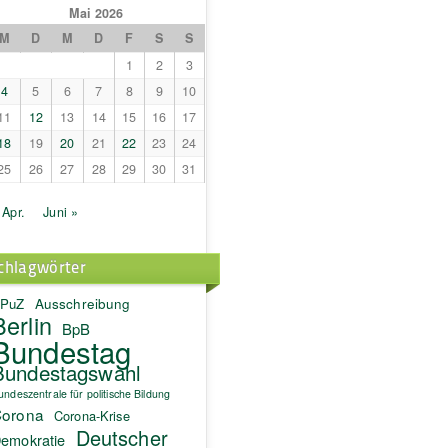
Mai 2026
M
D
M
D
F
S
S
1
2
3
4
5
6
7
8
9
10
11
12
13
14
15
16
17
18
19
20
21
22
23
24
25
26
27
28
29
30
31
 Apr.
Juni »
chlagwörter
PuZ
Ausschreibung
Berlin
BpB
Bundestag
Bundestagswahl
undeszentrale für politische Bildung
orona
Corona-Krise
Deutscher
emokratie