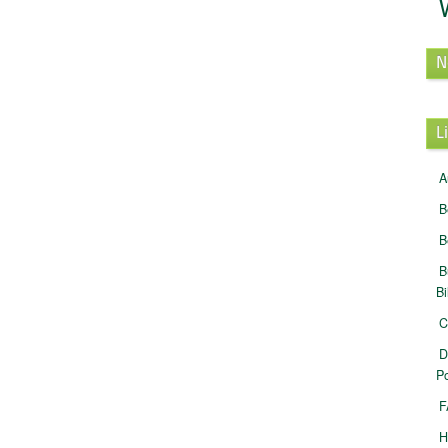
N
L
A
B
B
B
B
C
D
Po
F
H