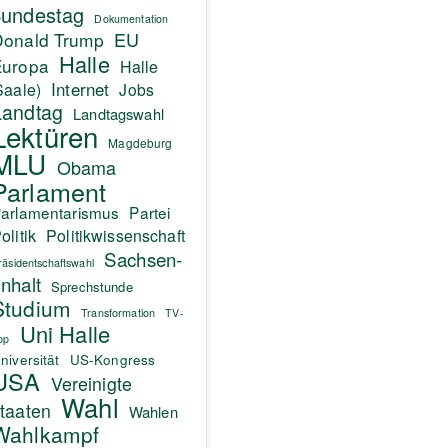
undestag
Dokumentation
EU
Donald Trump
Halle
Europa
Halle
Internet
Saale)
Jobs
Landtag
Landtagswahl
Lektüren
Magdeburg
MLU
Obama
Parlament
arlamentarismus
Partei
olitik
Politikwissenschaft
Sachsen-
räsidentschaftswahl
nhalt
Sprechstunde
Studium
Transformation
TV-
Uni Halle
pp
niversität
US-Kongress
USA
Vereinigte
Wahl
taaten
Wahlen
Wahlkampf