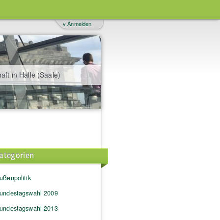
v Anmelden
aft in Halle (Saale)
ategorien
ußenpolitik
undestagswahl 2009
undestagswahl 2013