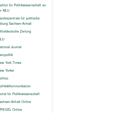
nstitut für Politikwissenschaft an
er MLU
andeszentrale für politische
ildung Sachsen-Anhalt
itteldeutsche Zeitung
LU
ational Journal
etzpolitik
ew York Times
ew Yorker
olitico
olitik&Kommunikation
ortal für Politikwissenschaft
achsen-Anhalt Online
PIEGEL Online