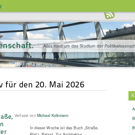
g
enschaft.
Alles rund um das Studium der Politikwissensch
v für den 20. Mai 2026
K
A
raße,
Verfasst von
Michael Kolkmann
B
on
In dieser Woche ist das Buch „Straße,
B
ler
Platz, Palast. Zur Architektur