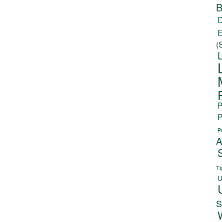
B
(
P
P
P
A
Ti
U
S