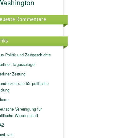
Washington
eueste Kommentare
inks
us Politik und Zeitgeschichte
erliner Tagesspiegel
erliner Zeitung
undeszentrale für politische
ildung
icero
eutsche Vereinigung für
litische Wissenschaft
AZ
astuzeit