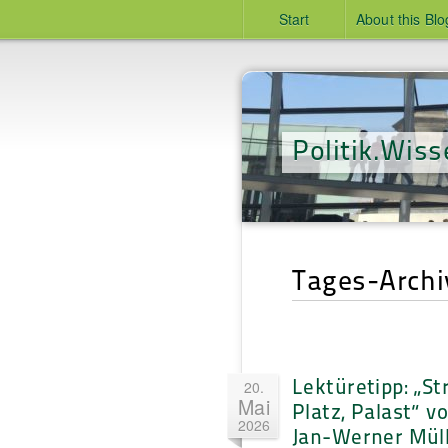
Start
About this Blo
Politik.Wiss
Tages-Archi
Lektüretipp: „St
20.
Mai
Platz, Palast“ v
2026
Jan-Werner Mül