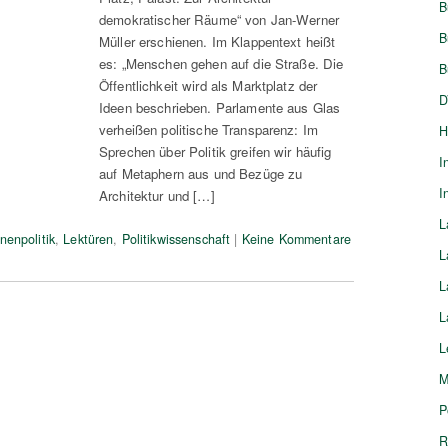
B
demokratischer Räume“ von Jan-Werner
B
Müller erschienen. Im Klappentext heißt
es: „Menschen gehen auf die Straße. Die
B
Öffentlichkeit wird als Marktplatz der
D
Ideen beschrieben. Parlamente aus Glas
verheißen politische Transparenz: Im
H
Sprechen über Politik greifen wir häufig
I
auf Metaphern aus und Bezüge zu
I
Architektur und […]
L
nenpolitik
,
Lektüren
,
Politikwissenschaft
|
Keine Kommentare
L
L
L
L
M
P
R