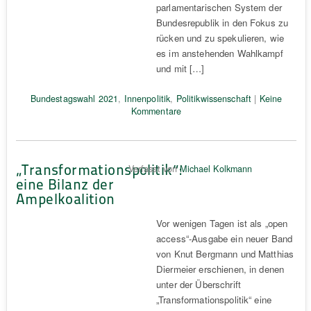
parlamentarischen System der
Bundesrepublik in den Fokus zu
rücken und zu spekulieren, wie
es im anstehenden Wahlkampf
und mit […]
Bundestagswahl 2021
,
Innenpolitik
,
Politikwissenschaft
|
Keine
Kommentare
„Transformationspolitik“:
Verfasst von
Michael Kolkmann
eine Bilanz der
Ampelkoalition
Vor wenigen Tagen ist als „open
access“-Ausgabe ein neuer Band
von Knut Bergmann und Matthias
Diermeier erschienen, in denen
unter der Überschrift
„Transformationspolitik“ eine