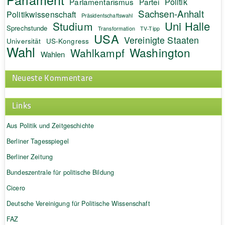
Politik
Parlamentarismus
Partei
Sachsen-Anhalt
Politikwissenschaft
Präsidentschaftswahl
Uni Halle
Studium
Sprechstunde
Transformation
TV-Tipp
USA
Vereinigte Staaten
Universität
US-Kongress
Wahl
Washington
Wahlkampf
Wahlen
Neueste Kommentare
Links
Aus Politik und Zeitgeschichte
Berliner Tagesspiegel
Berliner Zeitung
Bundeszentrale für politische Bildung
Cicero
Deutsche Vereinigung für Politische Wissenschaft
FAZ