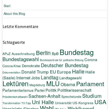
Start
About this Blog
Letzte Kommentare
Schlagworte
Bundestag
Berlin
BpB
APuZ
Ausschreibung
Bundestagswahl
Corona
Bundeszentrale für politische Bildung
Deutscher Bundestag
Demokratie
Corona-Krise
Halle
EU
Donald Trump
Europa
Halle
Dokumentation
Landtag
Internet
(Saale)
Jobs
Landtagswahl
Lektüren
MLU
Parlament
Obama
Magdeburg
Politik
Parlamentarismus
Partei
Politikwissenschaft
Studium
Sachsen-Anhalt
Sprechstunde
Präsidentschaftswahl
USA
Uni Halle
Universität
US-Kongress
Transformation
TV-Tipp
Wahl
Wahlkampf
Vereinigte Staaten