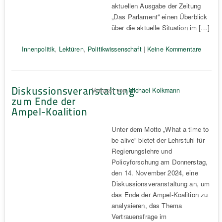
aktuellen Ausgabe der Zeitung
„Das Parlament“ einen Überblick
über die aktuelle Situation im […]
Innenpolitik
,
Lektüren
,
Politikwissenschaft
|
Keine Kommentare
Diskussionsveranstaltung
Verfasst von
Michael Kolkmann
zum Ende der
Ampel-Koalition
Unter dem Motto „What a time to
be alive“ bietet der Lehrstuhl für
Regierungslehre und
Policyforschung am Donnerstag,
den 14. November 2024, eine
Diskussionsveranstaltung an, um
das Ende der Ampel-Koalition zu
analysieren, das Thema
Vertrauensfrage im