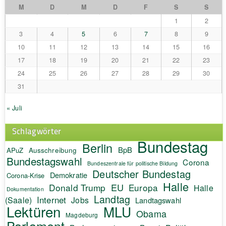
M
D
M
D
F
S
S
1
2
3
4
5
6
7
8
9
10
11
12
13
14
15
16
17
18
19
20
21
22
23
24
25
26
27
28
29
30
31
« Juli
Schlagwörter
Bundestag
Berlin
BpB
APuZ
Ausschreibung
Bundestagswahl
Corona
Bundeszentrale für politische Bildung
Deutscher Bundestag
Demokratie
Corona-Krise
Halle
EU
Donald Trump
Europa
Halle
Dokumentation
Landtag
Internet
(Saale)
Jobs
Landtagswahl
Lektüren
MLU
Obama
Magdeburg
Parlament