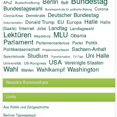
Bundestag
Berlin
BpB
APuZ
Ausschreibung
Bundestagswahl
Corona
Bundeszentrale für politische Bildung
Deutscher Bundestag
Demokratie
Corona-Krise
Halle
EU
Donald Trump
Europa
Halle
Dokumentation
Landtag
Internet
(Saale)
Jobs
Landtagswahl
Lektüren
MLU
Obama
Magdeburg
Parlament
Politik
Parlamentarismus
Partei
Sachsen-Anhalt
Politikwissenschaft
Präsidentschaftswahl
Uni Halle
Studium
Sprechstunde
Transformation
TV-Tipp
USA
Vereinigte Staaten
Universität
US-Kongress
Wahl
Washington
Wahlkampf
Wahlen
Neueste Kommentare
Links
Aus Politik und Zeitgeschichte
Berliner Tagesspiegel