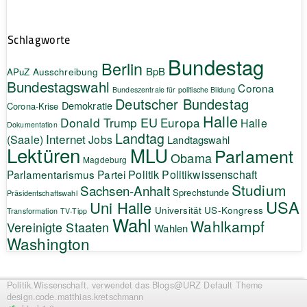
Schlagworte
Bundestag
Berlin
BpB
APuZ
Ausschreibung
Bundestagswahl
Corona
Bundeszentrale für politische Bildung
Deutscher Bundestag
Demokratie
Corona-Krise
Halle
EU
Donald Trump
Europa
Halle
Dokumentation
Landtag
Internet
(Saale)
Jobs
Landtagswahl
Lektüren
MLU
Parlament
Obama
Magdeburg
Politik
Parlamentarismus
Partei
Politikwissenschaft
Studium
Sachsen-Anhalt
Sprechstunde
Präsidentschaftswahl
USA
Uni Halle
Universität
US-Kongress
Transformation
TV-Tipp
Wahl
Wahlkampf
Vereinigte Staaten
Wahlen
Washington
Politik.Wissenschaft.
verwendet das Blogs@URZ Default Theme
design.code.
matthias.kretschmann