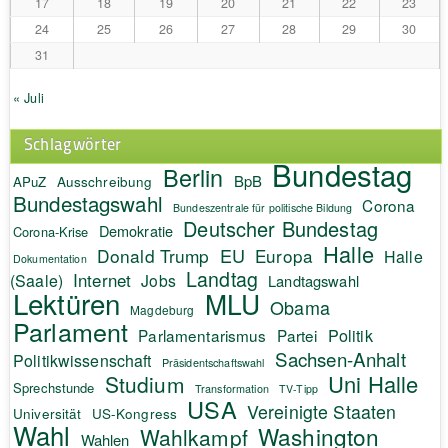
17
18
19
20
21
22
23
24
25
26
27
28
29
30
31
« Juli
Schlagwörter
Bundestag
Berlin
BpB
APuZ
Ausschreibung
Bundestagswahl
Corona
Bundeszentrale für politische Bildung
Deutscher Bundestag
Demokratie
Corona-Krise
Halle
EU
Donald Trump
Europa
Halle
Dokumentation
Landtag
Internet
(Saale)
Jobs
Landtagswahl
Lektüren
MLU
Obama
Magdeburg
Parlament
Politik
Parlamentarismus
Partei
Sachsen-Anhalt
Politikwissenschaft
Präsidentschaftswahl
Uni Halle
Studium
Sprechstunde
Transformation
TV-Tipp
USA
Vereinigte Staaten
Universität
US-Kongress
Wahl
Washington
Wahlkampf
Wahlen