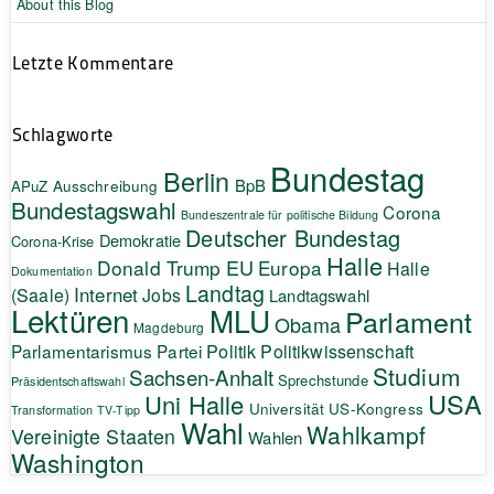
About this Blog
Letzte Kommentare
Schlagworte
Bundestag
Berlin
BpB
APuZ
Ausschreibung
Bundestagswahl
Corona
Bundeszentrale für politische Bildung
Deutscher Bundestag
Demokratie
Corona-Krise
Halle
EU
Donald Trump
Europa
Halle
Dokumentation
Landtag
Internet
(Saale)
Jobs
Landtagswahl
Lektüren
MLU
Parlament
Obama
Magdeburg
Politik
Parlamentarismus
Partei
Politikwissenschaft
Studium
Sachsen-Anhalt
Sprechstunde
Präsidentschaftswahl
USA
Uni Halle
Universität
US-Kongress
Transformation
TV-Tipp
Wahl
Wahlkampf
Vereinigte Staaten
Wahlen
Washington