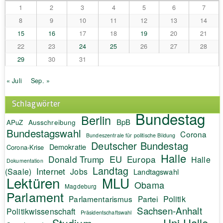
1
2
3
4
5
6
7
8
9
10
11
12
13
14
15
16
17
18
19
20
21
22
23
24
25
26
27
28
29
30
31
« Juli
Sep. »
Schlagwörter
Bundestag
Berlin
BpB
APuZ
Ausschreibung
Bundestagswahl
Corona
Bundeszentrale für politische Bildung
Deutscher Bundestag
Demokratie
Corona-Krise
Halle
EU
Donald Trump
Europa
Halle
Dokumentation
Landtag
Internet
(Saale)
Jobs
Landtagswahl
Lektüren
MLU
Obama
Magdeburg
Parlament
Politik
Parlamentarismus
Partei
Sachsen-Anhalt
Politikwissenschaft
Präsidentschaftswahl
Uni Halle
Studium