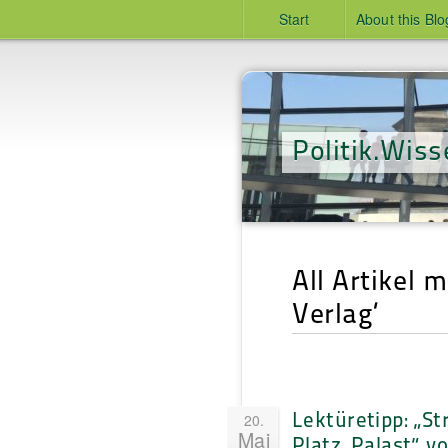
Start
About this Blo
Politik.Wiss
All Artikel 
Verlag‘
Lektüretipp: „St
20.
Mai
Platz, Palast“ v