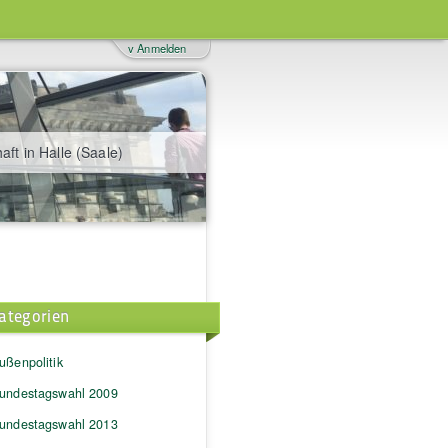
v Anmelden
aft in Halle (Saale)
ategorien
ußenpolitik
undestagswahl 2009
undestagswahl 2013