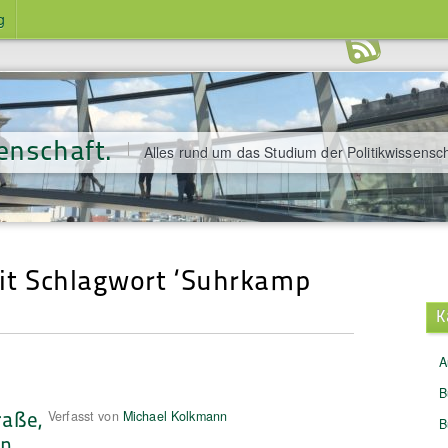
g
enschaft.
Alles rund um das Studium der Politikwissensch
mit Schlagwort ‘Suhrkamp
K
A
B
raße,
Verfasst von
Michael Kolkmann
B
on