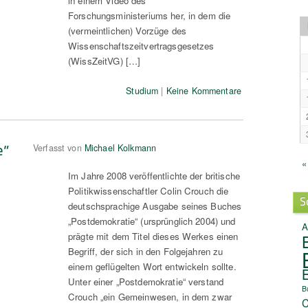
in einem Video des
Forschungsministeriums her, in dem die
(vermeintlichen) Vorzüge des
Wissenschaftszeitvertragsgesetzes
(WissZeitVG) […]
Studium
|
Keine Kommentare
e“
Verfasst von
Michael Kolkmann
«
Im Jahre 2008 veröffentlichte der britische
Politikwissenschaftler Colin Crouch die
S
deutschsprachige Ausgabe seines Buches
„Postdemokratie“ (ursprünglich 2004) und
A
prägte mit dem Titel dieses Werkes einen
Begriff, der sich in den Folgejahren zu
einem geflügelten Wort entwickeln sollte.
Unter einer „Postdemokratie“ verstand
B
Crouch „ein Gemeinwesen, in dem zwar
C