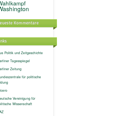
Wahlkampf
Washington
eueste Kommentare
inks
us Politik und Zeitgeschichte
erliner Tagesspiegel
erliner Zeitung
undeszentrale für politische
ildung
icero
eutsche Vereinigung für
litische Wissenschaft
AZ