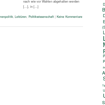
nach wie vor Wahlen abgehalten werden
D
[…], in […]
B
nenpolitik
,
Lektüren
,
Politikwissenschaft
|
Keine Kommentare
(
P
P
P
A
Ti
U
S