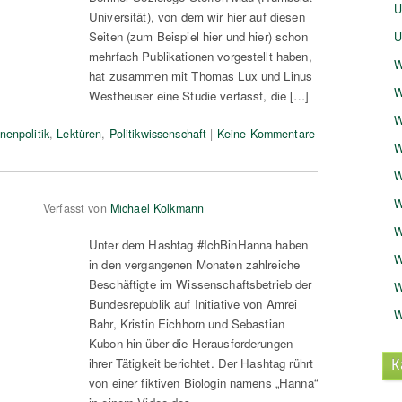
U
Universität), von dem wir hier auf diesen
Seiten (zum Beispiel hier und hier) schon
U
mehrfach Publikationen vorgestellt haben,
W
hat zusammen mit Thomas Lux und Linus
W
Westheuser eine Studie verfasst, die […]
W
nenpolitik
,
Lektüren
,
Politikwissenschaft
|
Keine Kommentare
W
W
W
Verfasst von
Michael Kolkmann
W
Unter dem Hashtag #IchBinHanna haben
W
in den vergangenen Monaten zahlreiche
Beschäftigte im Wissenschaftsbetrieb der
W
Bundesrepublik auf Initiative von Amrei
W
Bahr, Kristin Eichhorn und Sebastian
Kubon hin über die Herausforderungen
K
ihrer Tätigkeit berichtet. Der Hashtag rührt
von einer fiktiven Biologin namens „Hanna“