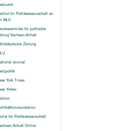
astuzeit
nstitut für Politikwissenschaft an
er MLU
andeszentrale für politische
ildung Sachsen-Anhalt
itteldeutsche Zeitung
LU
ational Journal
etzpolitik
ew York Times
ew Yorker
olitico
olitik&Kommunikation
ortal für Politikwissenschaft
achsen-Anhalt Online