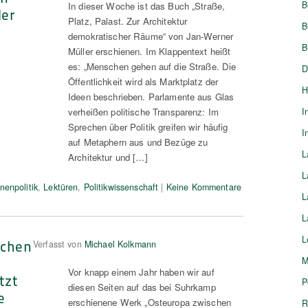
B
In dieser Woche ist das Buch „Straße,
ler
Platz, Palast. Zur Architektur
B
demokratischer Räume“ von Jan-Werner
B
Müller erschienen. Im Klappentext heißt
es: „Menschen gehen auf die Straße. Die
D
Öffentlichkeit wird als Marktplatz der
H
Ideen beschrieben. Parlamente aus Glas
verheißen politische Transparenz: Im
I
Sprechen über Politik greifen wir häufig
I
auf Metaphern aus und Bezüge zu
L
Architektur und […]
L
nenpolitik
,
Lektüren
,
Politikwissenschaft
|
Keine Kommentare
L
L
L
schen
Verfasst von
Michael Kolkmann
M
Vor knapp einem Jahr haben wir auf
tzt
P
diesen Seiten auf das bei Suhrkamp
e
erschienene Werk „Osteuropa zwischen
R