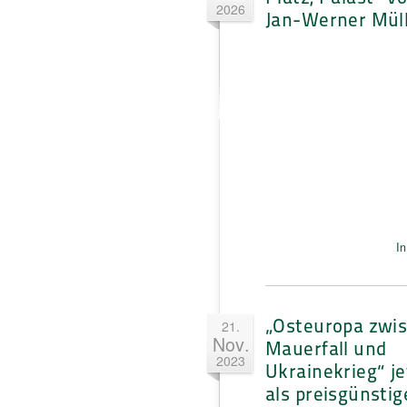
2026
Jan-Werner Mül
In
„Osteuropa zwi
21.
Nov.
Mauerfall und
2023
Ukrainekrieg“ je
als preisgünstig