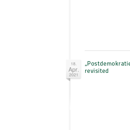
„Postdemokrati
18.
Apr.
revisited
2021