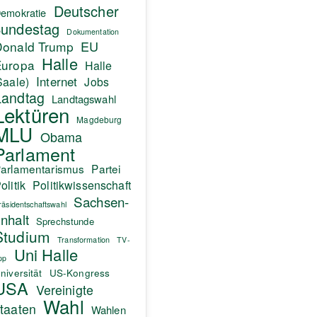
Deutscher
emokratie
undestag
Dokumentation
EU
Donald Trump
Halle
Europa
Halle
Internet
Saale)
Jobs
Landtag
Landtagswahl
Lektüren
Magdeburg
MLU
Obama
Parlament
arlamentarismus
Partei
olitik
Politikwissenschaft
Sachsen-
räsidentschaftswahl
nhalt
Sprechstunde
Studium
Transformation
TV-
Uni Halle
pp
niversität
US-Kongress
USA
Vereinigte
Wahl
taaten
Wahlen