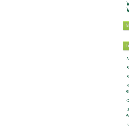
N
L
A
B
B
B
B
C
D
Po
F