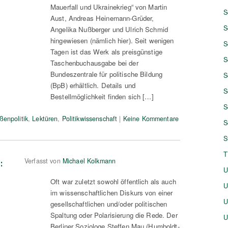
Mauerfall und Ukrainekrieg“ von Martin
S
Aust, Andreas Heinemann-Grüder,
S
Angelika Nußberger und Ulrich Schmid
hingewiesen (nämlich hier). Seit wenigen
S
Tagen ist das Werk als preisgünstige
S
Taschenbuchausgabe bei der
Bundeszentrale für politische Bildung
S
(BpB) erhältlich. Details und
S
Bestellmöglichkeit finden sich […]
S
ßenpolitik
,
Lektüren
,
Politikwissenschaft
|
Keine Kommentare
S
S
T
:
Verfasst von
Michael Kolkmann
U
Oft war zuletzt sowohl öffentlich als auch
U
im wissenschaftlichen Diskurs von einer
U
gesellschaftlichen und/oder politischen
Spaltung oder Polarisierung die Rede. Der
U
Berliner Soziologe Steffen Mau (Humboldt-