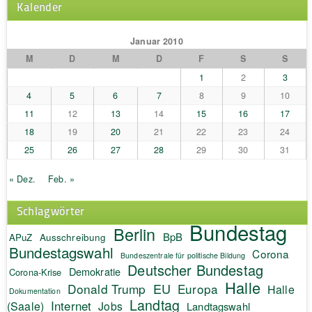
Kalender
Januar 2010
M
D
M
D
F
S
S
1
2
3
4
5
6
7
8
9
10
11
12
13
14
15
16
17
18
19
20
21
22
23
24
25
26
27
28
29
30
31
« Dez.
Feb. »
Schlagwörter
Bundestag
Berlin
BpB
APuZ
Ausschreibung
Bundestagswahl
Corona
Bundeszentrale für politische Bildung
Deutscher Bundestag
Demokratie
Corona-Krise
Halle
EU
Donald Trump
Europa
Halle
Dokumentation
Landtag
Internet
(Saale)
Jobs
Landtagswahl