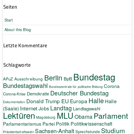
Seiten
Start
About this Blog
Letzte Kommentare
Schlagworte
Bundestag
Berlin
BpB
APuZ
Ausschreibung
Bundestagswahl
Corona
Bundeszentrale für politische Bildung
Deutscher Bundestag
Demokratie
Corona-Krise
Halle
EU
Donald Trump
Europa
Halle
Dokumentation
Landtag
Internet
(Saale)
Jobs
Landtagswahl
Lektüren
MLU
Parlament
Obama
Magdeburg
Politik
Parlamentarismus
Partei
Politikwissenschaft
Studium
Sachsen-Anhalt
Sprechstunde
Präsidentschaftswahl