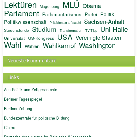
Lektüren
MLU
Obama
Magdeburg
Parlament
Politik
Parlamentarismus
Partei
Sachsen-Anhalt
Politikwissenschaft
Präsidentschaftswahl
Uni Halle
Studium
Sprechstunde
Transformation
TV-Tipp
USA
Vereinigte Staaten
Universität
US-Kongress
Wahl
Washington
Wahlkampf
Wahlen
Neueste Kommentare
Links
Aus Politik und Zeitgeschichte
Berliner Tagesspiegel
Berliner Zeitung
Bundeszentrale für politische Bildung
Cicero