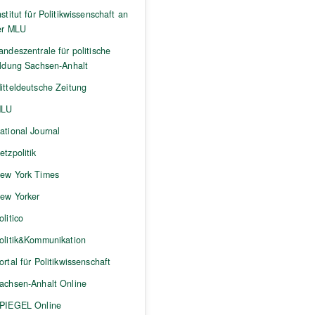
nstitut für Politikwissenschaft an
er MLU
andeszentrale für politische
ildung Sachsen-Anhalt
itteldeutsche Zeitung
LU
ational Journal
etzpolitik
ew York Times
ew Yorker
olitico
olitik&Kommunikation
ortal für Politikwissenschaft
achsen-Anhalt Online
PIEGEL Online