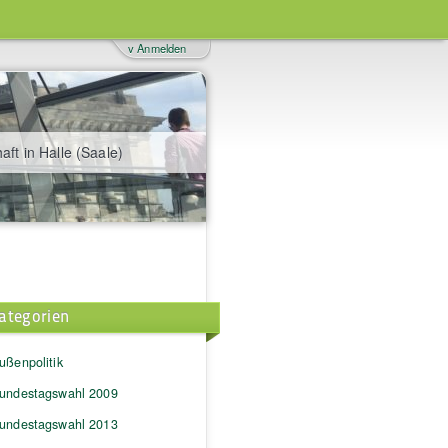
v Anmelden
aft in Halle (Saale)
ategorien
ußenpolitik
undestagswahl 2009
undestagswahl 2013