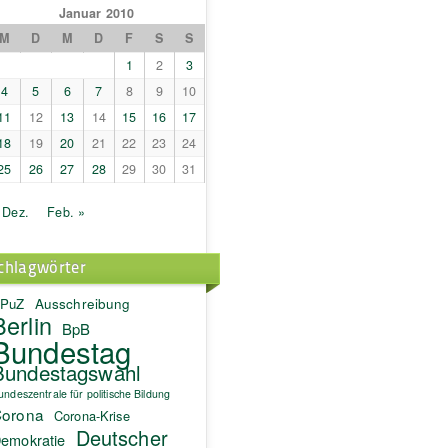
Januar 2010
M
D
M
D
F
S
S
1
2
3
4
5
6
7
8
9
10
11
12
13
14
15
16
17
18
19
20
21
22
23
24
25
26
27
28
29
30
31
 Dez.
Feb. »
chlagwörter
PuZ
Ausschreibung
Berlin
BpB
Bundestag
Bundestagswahl
undeszentrale für politische Bildung
orona
Corona-Krise
Deutscher
emokratie