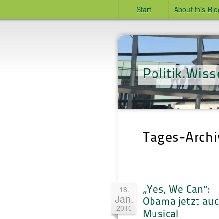
Start
About this Blo
Politik.Wiss
Tages-Archi
„Yes, We Can“:
18.
Jan.
Obama jetzt auc
2010
Musical