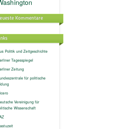
Washington
eueste Kommentare
inks
us Politik und Zeitgeschichte
erliner Tagesspiegel
erliner Zeitung
undeszentrale für politische
ildung
icero
eutsche Vereinigung für
litische Wissenschaft
AZ
astuzeit