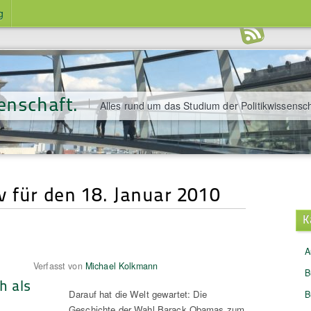
g
enschaft.
Alles rund um das Studium der Politikwissensch
v für den 18. Januar 2010
K
A
Verfasst von
Michael Kolkmann
B
h als
Darauf hat die Welt gewartet: Die
B
Geschichte der Wahl Barack Obamas zum