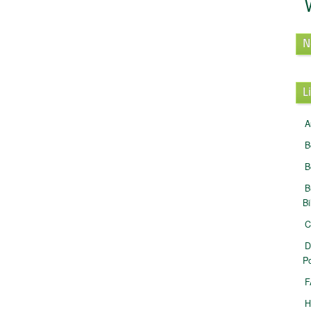
N
L
A
B
B
B
B
C
D
Po
F
H