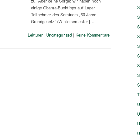
zu. Aber keine Sorge: wir haben noch
einige Obama-Buchtipps auf Lager.
S
Teilnehmer des Seminars „60 Jahre
S
Grundgesetz“ (Wintersemester […]
S
Lektüren
,
Uncategorized
|
Keine Kommentare
S
S
S
S
S
S
T
U
U
U
U