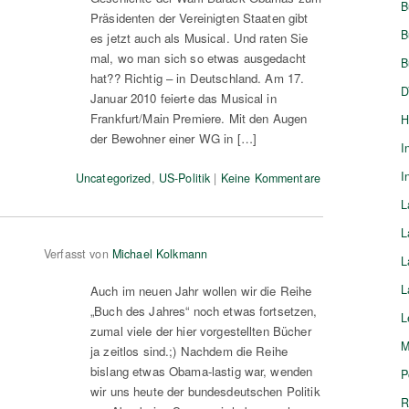
B
Präsidenten der Vereinigten Staaten gibt
B
es jetzt auch als Musical. Und raten Sie
mal, wo man sich so etwas ausgedacht
B
hat?? Richtig – in Deutschland. Am 17.
D
Januar 2010 feierte das Musical in
Frankfurt/Main Premiere. Mit den Augen
H
der Bewohner einer WG in […]
I
I
Uncategorized
,
US-Politik
|
Keine Kommentare
L
L
Verfasst von
Michael Kolkmann
L
L
Auch im neuen Jahr wollen wir die Reihe
„Buch des Jahres“ noch etwas fortsetzen,
L
zumal viele der hier vorgestellten Bücher
M
ja zeitlos sind.;) Nachdem die Reihe
bislang etwas Obama-lastig war, wenden
P
wir uns heute der bundesdeutschen Politik
R