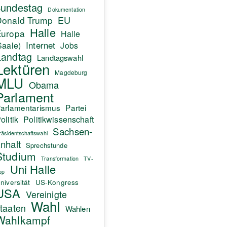
undestag
Dokumentation
EU
Donald Trump
Halle
Europa
Halle
Internet
Saale)
Jobs
Landtag
Landtagswahl
Lektüren
Magdeburg
MLU
Obama
Parlament
arlamentarismus
Partei
olitik
Politikwissenschaft
Sachsen-
räsidentschaftswahl
nhalt
Sprechstunde
Studium
Transformation
TV-
Uni Halle
pp
niversität
US-Kongress
USA
Vereinigte
Wahl
taaten
Wahlen
Wahlkampf