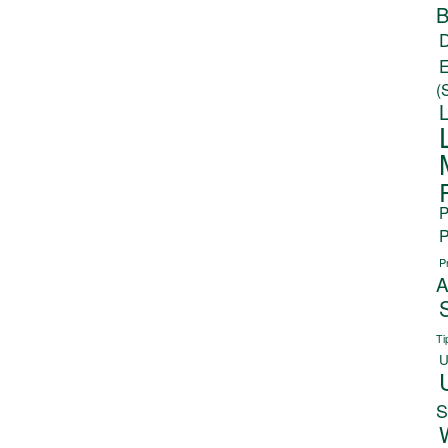
B
(
P
P
P
A
Ti
U
S