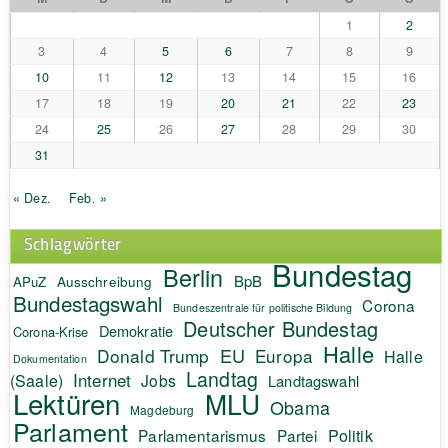
1
2
3
4
5
6
7
8
9
10
11
12
13
14
15
16
17
18
19
20
21
22
23
24
25
26
27
28
29
30
31
« Dez.
Feb. »
Schlagwörter
Bundestag
Berlin
BpB
APuZ
Ausschreibung
Bundestagswahl
Corona
Bundeszentrale für politische Bildung
Deutscher Bundestag
Demokratie
Corona-Krise
Halle
EU
Donald Trump
Europa
Halle
Dokumentation
Landtag
Internet
(Saale)
Jobs
Landtagswahl
Lektüren
MLU
Obama
Magdeburg
Parlament
Politik
Parlamentarismus
Partei