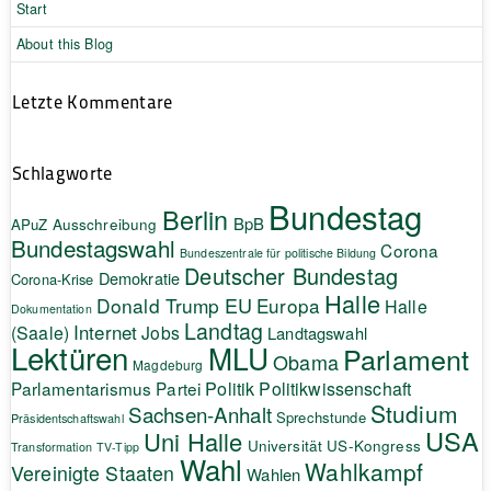
Start
About this Blog
Letzte Kommentare
Schlagworte
Bundestag
Berlin
BpB
APuZ
Ausschreibung
Bundestagswahl
Corona
Bundeszentrale für politische Bildung
Deutscher Bundestag
Demokratie
Corona-Krise
Halle
EU
Donald Trump
Europa
Halle
Dokumentation
Landtag
Internet
(Saale)
Jobs
Landtagswahl
Lektüren
MLU
Parlament
Obama
Magdeburg
Politik
Parlamentarismus
Partei
Politikwissenschaft
Studium
Sachsen-Anhalt
Sprechstunde
Präsidentschaftswahl
USA
Uni Halle
Universität
US-Kongress
Transformation
TV-Tipp
Wahl
Wahlkampf
Vereinigte Staaten
Wahlen