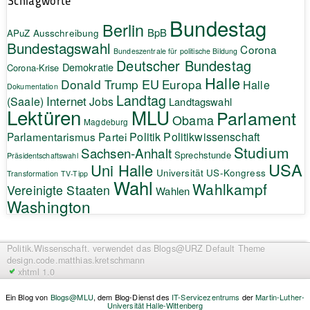
Schlagworte
Bundestag
Berlin
BpB
APuZ
Ausschreibung
Bundestagswahl
Corona
Bundeszentrale für politische Bildung
Deutscher Bundestag
Demokratie
Corona-Krise
Halle
EU
Donald Trump
Europa
Halle
Dokumentation
Landtag
Internet
(Saale)
Jobs
Landtagswahl
Lektüren
MLU
Parlament
Obama
Magdeburg
Politik
Parlamentarismus
Partei
Politikwissenschaft
Studium
Sachsen-Anhalt
Sprechstunde
Präsidentschaftswahl
USA
Uni Halle
Universität
US-Kongress
Transformation
TV-Tipp
Wahl
Wahlkampf
Vereinigte Staaten
Wahlen
Washington
Politik.Wissenschaft.
verwendet das Blogs@URZ Default Theme
design.code.
matthias.kretschmann
xhtml 1.0
Ein Blog von
Blogs@MLU
, dem Blog-Dienst des
IT-Servicezentrums
der
Martin-Luther-
Universität Halle-Wittenberg