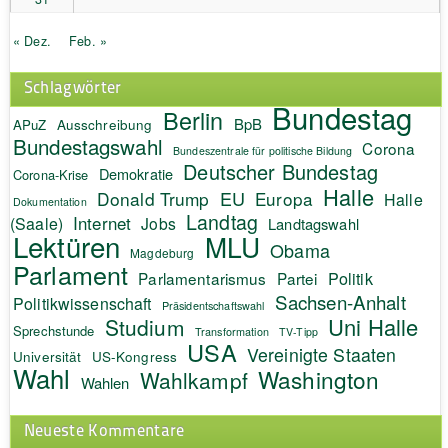
« Dez.
Feb. »
Schlagwörter
Bundestag
Berlin
BpB
APuZ
Ausschreibung
Bundestagswahl
Corona
Bundeszentrale für politische Bildung
Deutscher Bundestag
Demokratie
Corona-Krise
Halle
EU
Donald Trump
Europa
Halle
Dokumentation
Landtag
Internet
(Saale)
Jobs
Landtagswahl
Lektüren
MLU
Obama
Magdeburg
Parlament
Politik
Parlamentarismus
Partei
Sachsen-Anhalt
Politikwissenschaft
Präsidentschaftswahl
Uni Halle
Studium
Sprechstunde
Transformation
TV-Tipp
USA
Vereinigte Staaten
Universität
US-Kongress
Wahl
Washington
Wahlkampf
Wahlen
Neueste Kommentare