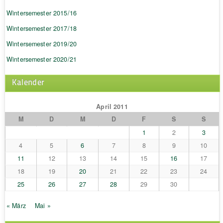
Wintersemester 2015/16
Wintersemester 2017/18
Wintersemester 2019/20
Wintersemester 2020/21
Kalender
April 2011
M
D
M
D
F
S
S
1
2
3
4
5
6
7
8
9
10
11
12
13
14
15
16
17
18
19
20
21
22
23
24
25
26
27
28
29
30
« März
Mai »