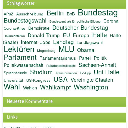
Schlagwörter
Bundestag
Berlin
BpB
APuZ
Ausschreibung
Bundestagswahl
Corona
Bundeszentrale für politische Bildung
Deutscher Bundestag
Demokratie
Corona-Krise
Halle
EU
Donald Trump
Europa
Halle
Dokumentation
Landtag
Internet
(Saale)
Jobs
Landtagswahl
Lektüren
MLU
Obama
Magdeburg
Parlament
Politik
Parlamentarismus
Partei
Sachsen-Anhalt
Politikwissenschaft
Präsidentschaftswahl
Uni Halle
Studium
Sprechstunde
Transformation
TV-Tipp
USA
Vereinigte Staaten
Universität
US-Kongress
Wahl
Washington
Wahlkampf
Wahlen
Neueste Kommentare
Links