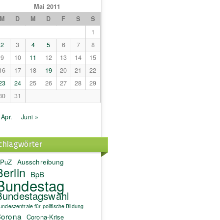
Mai 2011
M
D
M
D
F
S
S
1
2
3
4
5
6
7
8
9
10
11
12
13
14
15
16
17
18
19
20
21
22
23
24
25
26
27
28
29
30
31
 Apr.
Juni »
chlagwörter
PuZ
Ausschreibung
Berlin
BpB
Bundestag
Bundestagswahl
undeszentrale für politische Bildung
orona
Corona-Krise