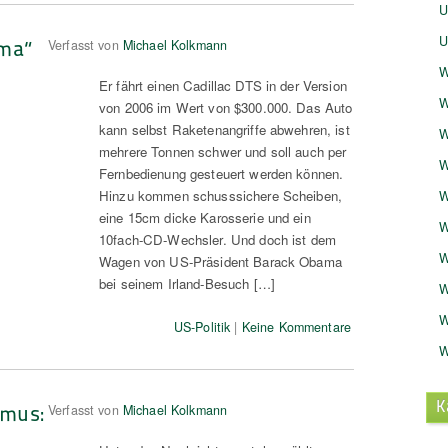
U
U
ama“
Verfasst von
Michael Kolkmann
W
Er fährt einen Cadillac DTS in der Version
W
von 2006 im Wert von $300.000. Das Auto
kann selbst Raketenangriffe abwehren, ist
W
mehrere Tonnen schwer und soll auch per
W
Fernbedienung gesteuert werden können.
Hinzu kommen schusssichere Scheiben,
W
eine 15cm dicke Karosserie und ein
W
10fach-CD-Wechsler. Und doch ist dem
W
Wagen von US-Präsident Barack Obama
bei seinem Irland-Besuch […]
W
W
US-Politik
|
Keine Kommentare
W
K
smus:
Verfasst von
Michael Kolkmann