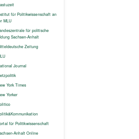
astuzeit
nstitut für Politikwissenschaft an
er MLU
andeszentrale für politische
ildung Sachsen-Anhalt
itteldeutsche Zeitung
LU
ational Journal
etzpolitik
ew York Times
ew Yorker
olitico
olitik&Kommunikation
ortal für Politikwissenschaft
achsen-Anhalt Online