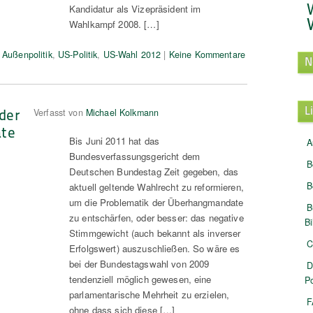
Kandidatur als Vizepräsident im
Wahlkampf 2008. […]
Außenpolitik
,
US-Politik
,
US-Wahl 2012
|
Keine Kommentare
N
L
der
Verfasst von
Michael Kolkmann
te
Bis Juni 2011 hat das
A
Bundesverfassungsgericht dem
B
Deutschen Bundestag Zeit gegeben, das
B
aktuell geltende Wahlrecht zu reformieren,
um die Problematik der Überhangmandate
B
zu entschärfen, oder besser: das negative
B
Stimmgewicht (auch bekannt als inverser
C
Erfolgswert) auszuschließen. So wäre es
bei der Bundestagswahl von 2009
D
tendenziell möglich gewesen, eine
Po
parlamentarische Mehrheit zu erzielen,
F
ohne dass sich diese […]