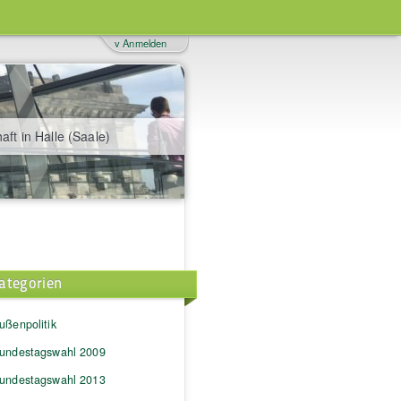
v Anmelden
aft in Halle (Saale)
ategorien
ußenpolitik
undestagswahl 2009
undestagswahl 2013