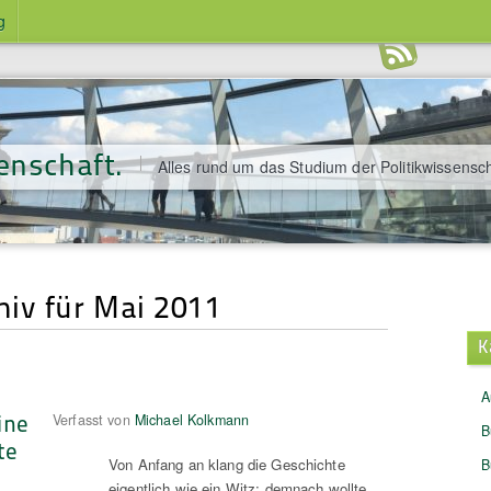
g
enschaft.
Alles rund um das Studium der Politikwissensch
iv für Mai 2011
K
A
ine
Verfasst von
Michael Kolkmann
B
te
Von Anfang an klang die Geschichte
B
eigentlich wie ein Witz: demnach wollte