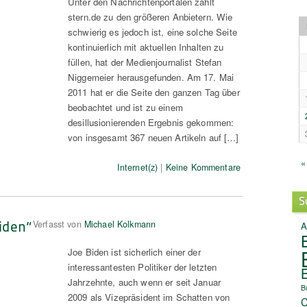
Unter den Nachrichtenportalen zählt
stern.de zu den größeren Anbietern. Wie
schwierig es jedoch ist, eine solche Seite
kontinuierlich mit aktuellen Inhalten zu
füllen, hat der Medienjournalist Stefan
Niggemeier herausgefunden. Am 17. Mai
2011 hat er die Seite den ganzen Tag über
beobachtet und ist zu einem
desillusionierenden Ergebnis gekommen:
von insgesamt 367 neuen Artikeln auf […]
«
Internet(z)
|
Keine Kommentare
S
iden“
Verfasst von
Michael Kolkmann
A
Joe Biden ist sicherlich einer der
interessantesten Politiker der letzten
Jahrzehnte, auch wenn er seit Januar
B
2009 als Vizepräsident im Schatten von
C