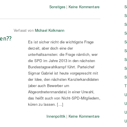
Sonstiges
|
Keine Kommentare
S
S
S
Verfasst von
Michael Kolkmann
S
en??
Es ist sicher nicht die wichtigste Frage
S
derzeit, aber doch eine der
S
unterhaltsamsten: die Frage nämlich, wer
S
die SPD im Jahre 2013 in den nächsten
Bundestagswahlkampf führt. Parteichef
S
Sigmar Gabriel ist heute vorgeprescht mit
S
der Idee, den nächsten Kanzlerkandidaten
(aber auch Bewerber um
T
Abgeordnetenmandate) in einer Urwahl,
U
das heißt auch von Nicht-SPD-Mitgliedern,
U
küren zu lassen. […]
U
Innenpolitik
|
Keine Kommentare
U