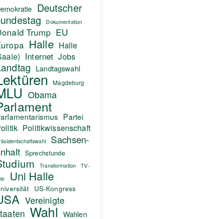
Deutscher
emokratie
undestag
Dokumentation
EU
Donald Trump
Halle
Europa
Halle
Internet
Saale)
Jobs
Landtag
Landtagswahl
Lektüren
Magdeburg
MLU
Obama
Parlament
arlamentarismus
Partei
olitik
Politikwissenschaft
Sachsen-
räsidentschaftswahl
nhalt
Sprechstunde
Studium
Transformation
TV-
Uni Halle
pp
niversität
US-Kongress
USA
Vereinigte
Wahl
taaten
Wahlen