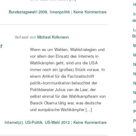
H
Bundestagswahl 2009
,
Innenpolitik
|
Keine Kommentare
I
d
L
B
Verfasst von
Michael Kolkmann
r
M
Wenn es um Wahlen, Wahlstrategien und
M
vor allem den Einsatz des Internets in
Wahlkämpfen geht, sind uns die USA
N
immer noch ein (großes) Stück voraus. In
N
einem Artikel für die Fachzeitschrift
politik+kommunikation beleuchtet der
N
Politikberater Julius van de Laar, der
N
selbst einmal für das Wahlkampfteam von
P
Barack Obama tätig war, was deutsche
und europäische Wahlkämpfer […]
P
P
Internet(z)
,
US-Politik
,
US-Wahl 2012
|
Keine Kommentare
S