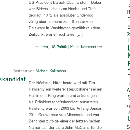
US-Präsident Barack Obama steht. Dabei
D
war Bidens Leben von Hochs und Tiefs
B
geprägt. 1972 als absoluter Underdog
völlig überraschend zum Senator von
Delaware in Washington gewählt (zu dem
(
Zeitpunkt war er noch zwei […]
Lektüren
,
US-Politik
|
Keine Kommentare
P
Verfasst von
Michael Kolkmann
P
skandidat
Der Nächste, bitte: heute wird mit Tim
P
A
Pawlenty ein weiterer Republikaner seinen
Hut in den Ring werfen und ankündigen,
als Präsidentschaftskandidat anzutreten.
Ti
Pawlenty war von 2003 bis Anfang Januar
U
2011 Gouverneur von Minnesota und war
Berichten zufolge einer der letzten beiden
S
Namen auf der Liste John McCains für die