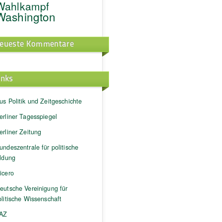
Wahlkampf
Washington
eueste Kommentare
inks
us Politik und Zeitgeschichte
erliner Tagesspiegel
erliner Zeitung
undeszentrale für politische
ildung
icero
eutsche Vereinigung für
litische Wissenschaft
AZ