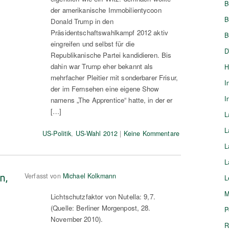
B
der amerikanische Immobilientycoon
B
Donald Trump in den
Präsidentschaftswahlkampf 2012 aktiv
B
eingreifen und selbst für die
D
Republikanische Partei kandidieren. Bis
dahin war Trump eher bekannt als
H
mehrfacher Pleitier mit sonderbarer Frisur,
I
der im Fernsehen eine eigene Show
I
namens „The Apprentice“ hatte, in der er
[…]
L
L
US-Politik
,
US-Wahl 2012
|
Keine Kommentare
L
L
n,
Verfasst von
Michael Kolkmann
L
M
Lichtschutzfaktor von Nutella: 9,7.
(Quelle: Berliner Morgenpost, 28.
P
November 2010).
R