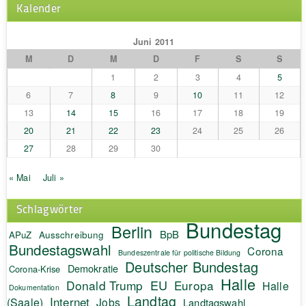
Kalender
Juni 2011
M
D
M
D
F
S
S
1
2
3
4
5
6
7
8
9
10
11
12
13
14
15
16
17
18
19
20
21
22
23
24
25
26
27
28
29
30
« Mai
Juli »
Schlagwörter
Bundestag
Berlin
BpB
APuZ
Ausschreibung
Bundestagswahl
Corona
Bundeszentrale für politische Bildung
Deutscher Bundestag
Demokratie
Corona-Krise
Halle
EU
Donald Trump
Europa
Halle
Dokumentation
Landtag
Internet
(Saale)
Jobs
Landtagswahl