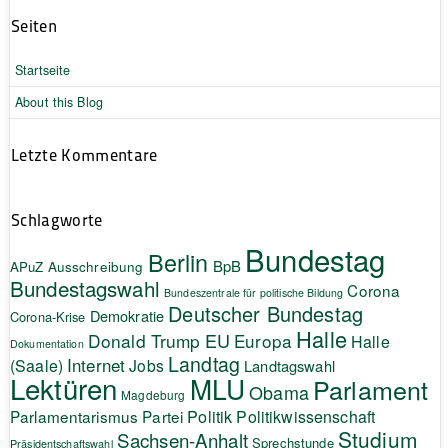
Seiten
Startseite
About this Blog
Letzte Kommentare
Schlagworte
Bundestag
Berlin
BpB
APuZ
Ausschreibung
Bundestagswahl
Corona
Bundeszentrale für politische Bildung
Deutscher Bundestag
Demokratie
Corona-Krise
Halle
EU
Donald Trump
Europa
Halle
Dokumentation
Landtag
Internet
(Saale)
Jobs
Landtagswahl
Lektüren
MLU
Parlament
Obama
Magdeburg
Politik
Parlamentarismus
Partei
Politikwissenschaft
Studium
Sachsen-Anhalt
Sprechstunde
Präsidentschaftswahl