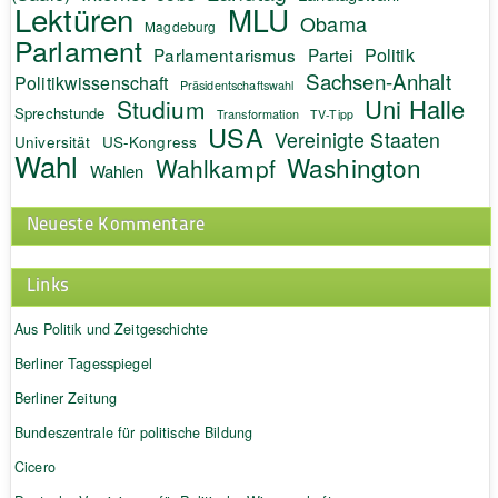
Lektüren
MLU
Obama
Magdeburg
Parlament
Politik
Parlamentarismus
Partei
Sachsen-Anhalt
Politikwissenschaft
Präsidentschaftswahl
Uni Halle
Studium
Sprechstunde
Transformation
TV-Tipp
USA
Vereinigte Staaten
Universität
US-Kongress
Wahl
Washington
Wahlkampf
Wahlen
Neueste Kommentare
Links
Aus Politik und Zeitgeschichte
Berliner Tagesspiegel
Berliner Zeitung
Bundeszentrale für politische Bildung
Cicero