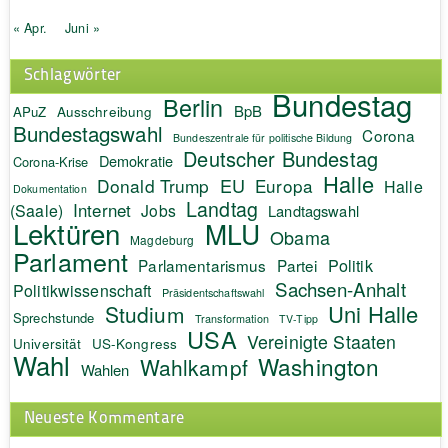
« Apr.
Juni »
Schlagwörter
Bundestag
Berlin
BpB
APuZ
Ausschreibung
Bundestagswahl
Corona
Bundeszentrale für politische Bildung
Deutscher Bundestag
Demokratie
Corona-Krise
Halle
EU
Donald Trump
Europa
Halle
Dokumentation
Landtag
Internet
(Saale)
Jobs
Landtagswahl
Lektüren
MLU
Obama
Magdeburg
Parlament
Politik
Parlamentarismus
Partei
Sachsen-Anhalt
Politikwissenschaft
Präsidentschaftswahl
Uni Halle
Studium
Sprechstunde
Transformation
TV-Tipp
USA
Vereinigte Staaten
Universität
US-Kongress
Wahl
Washington
Wahlkampf
Wahlen
Neueste Kommentare