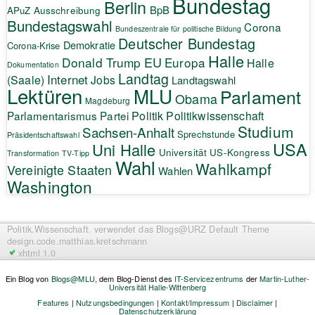
Bundestag
Berlin
BpB
APuZ
Ausschreibung
Bundestagswahl
Corona
Bundeszentrale für politische Bildung
Deutscher Bundestag
Demokratie
Corona-Krise
Halle
EU
Donald Trump
Europa
Halle
Dokumentation
Landtag
Internet
(Saale)
Jobs
Landtagswahl
Lektüren
MLU
Parlament
Obama
Magdeburg
Politik
Parlamentarismus
Partei
Politikwissenschaft
Studium
Sachsen-Anhalt
Sprechstunde
Präsidentschaftswahl
USA
Uni Halle
Universität
US-Kongress
Transformation
TV-Tipp
Wahl
Wahlkampf
Vereinigte Staaten
Wahlen
Washington
Politik.Wissenschaft.
verwendet das Blogs@URZ Default Theme
design.code.
matthias.kretschmann
xhtml 1.0
Ein Blog von
Blogs@MLU
, dem Blog-Dienst des
IT-Servicezentrums
der
Martin-Luther-
Universität Halle-Wittenberg
Features
|
Nutzungsbedingungen
|
Kontakt/Impressum
|
Disclaimer
|
Datenschutzerklärung