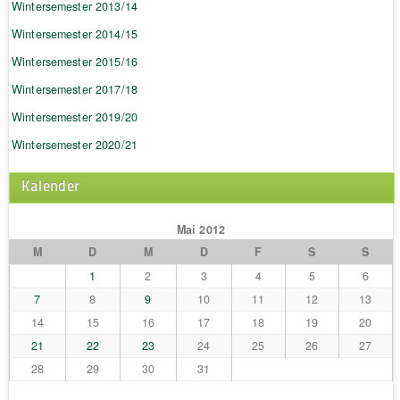
Wintersemester 2013/14
Wintersemester 2014/15
Wintersemester 2015/16
Wintersemester 2017/18
Wintersemester 2019/20
Wintersemester 2020/21
Kalender
Mai 2012
M
D
M
D
F
S
S
1
2
3
4
5
6
7
8
9
10
11
12
13
14
15
16
17
18
19
20
21
22
23
24
25
26
27
28
29
30
31