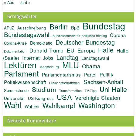
« Apr.
Juni »
Schlagwörter
Bundestag
Berlin
BpB
APuZ
Ausschreibung
Bundestagswahl
Corona
Bundeszentrale für politische Bildung
Deutscher Bundestag
Demokratie
Corona-Krise
Halle
EU
Donald Trump
Europa
Halle
Dokumentation
Landtag
Internet
(Saale)
Jobs
Landtagswahl
Lektüren
MLU
Obama
Magdeburg
Parlament
Politik
Parlamentarismus
Partei
Sachsen-Anhalt
Politikwissenschaft
Präsidentschaftswahl
Uni Halle
Studium
Sprechstunde
Transformation
TV-Tipp
USA
Vereinigte Staaten
Universität
US-Kongress
Wahl
Washington
Wahlkampf
Wahlen
Neueste Kommentare