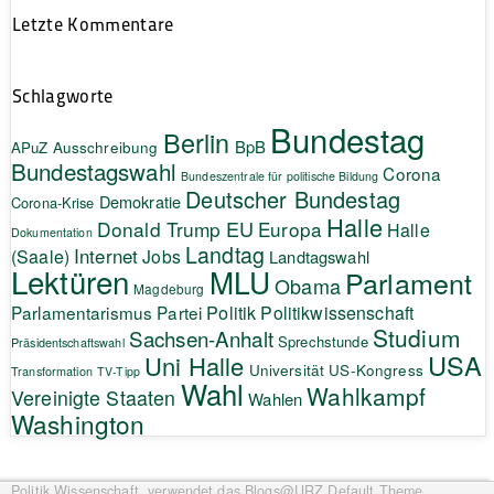
Letzte Kommentare
Schlagworte
Bundestag
Berlin
BpB
APuZ
Ausschreibung
Bundestagswahl
Corona
Bundeszentrale für politische Bildung
Deutscher Bundestag
Demokratie
Corona-Krise
Halle
EU
Donald Trump
Europa
Halle
Dokumentation
Landtag
Internet
(Saale)
Jobs
Landtagswahl
Lektüren
MLU
Parlament
Obama
Magdeburg
Politik
Parlamentarismus
Partei
Politikwissenschaft
Studium
Sachsen-Anhalt
Sprechstunde
Präsidentschaftswahl
USA
Uni Halle
Universität
US-Kongress
Transformation
TV-Tipp
Wahl
Wahlkampf
Vereinigte Staaten
Wahlen
Washington
Politik.Wissenschaft.
verwendet das Blogs@URZ Default Theme