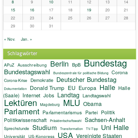
8
9
10
11
12
13
14
15
16
17
18
19
20
21
22
23
24
25
26
27
28
29
30
31
« Nov.
Jan. »
Schlagwörter
Bundestag
Berlin
BpB
APuZ
Ausschreibung
Bundestagswahl
Corona
Bundeszentrale für politische Bildung
Deutscher Bundestag
Demokratie
Corona-Krise
Halle
EU
Donald Trump
Europa
Halle
Dokumentation
Landtag
Internet
(Saale)
Jobs
Landtagswahl
Lektüren
MLU
Obama
Magdeburg
Parlament
Politik
Parlamentarismus
Partei
Sachsen-Anhalt
Politikwissenschaft
Präsidentschaftswahl
Uni Halle
Studium
Sprechstunde
Transformation
TV-Tipp
USA
Vereinigte Staaten
Universität
US-Kongress