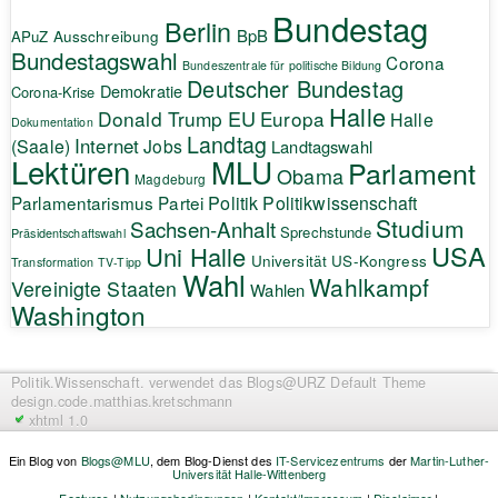
Bundestag
Berlin
BpB
APuZ
Ausschreibung
Bundestagswahl
Corona
Bundeszentrale für politische Bildung
Deutscher Bundestag
Demokratie
Corona-Krise
Halle
EU
Donald Trump
Europa
Halle
Dokumentation
Landtag
Internet
(Saale)
Jobs
Landtagswahl
Lektüren
MLU
Parlament
Obama
Magdeburg
Politik
Parlamentarismus
Partei
Politikwissenschaft
Studium
Sachsen-Anhalt
Sprechstunde
Präsidentschaftswahl
USA
Uni Halle
Universität
US-Kongress
Transformation
TV-Tipp
Wahl
Wahlkampf
Vereinigte Staaten
Wahlen
Washington
Politik.Wissenschaft.
verwendet das Blogs@URZ Default Theme
design.code.
matthias.kretschmann
xhtml 1.0
Ein Blog von
Blogs@MLU
, dem Blog-Dienst des
IT-Servicezentrums
der
Martin-Luther-
Universität Halle-Wittenberg
Features
|
Nutzungsbedingungen
|
Kontakt/Impressum
|
Disclaimer
|