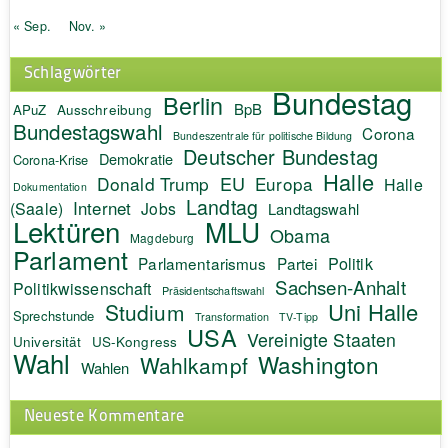
« Sep.
Nov. »
Schlagwörter
Bundestag
Berlin
BpB
APuZ
Ausschreibung
Bundestagswahl
Corona
Bundeszentrale für politische Bildung
Deutscher Bundestag
Demokratie
Corona-Krise
Halle
EU
Donald Trump
Europa
Halle
Dokumentation
Landtag
Internet
(Saale)
Jobs
Landtagswahl
Lektüren
MLU
Obama
Magdeburg
Parlament
Politik
Parlamentarismus
Partei
Sachsen-Anhalt
Politikwissenschaft
Präsidentschaftswahl
Uni Halle
Studium
Sprechstunde
Transformation
TV-Tipp
USA
Vereinigte Staaten
Universität
US-Kongress
Wahl
Washington
Wahlkampf
Wahlen
Neueste Kommentare