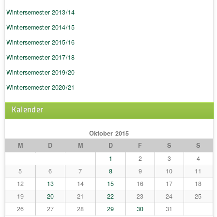
Wintersemester 2013/14
Wintersemester 2014/15
Wintersemester 2015/16
Wintersemester 2017/18
Wintersemester 2019/20
Wintersemester 2020/21
Kalender
Oktober 2015
M
D
M
D
F
S
S
1
2
3
4
5
6
7
8
9
10
11
12
13
14
15
16
17
18
19
20
21
22
23
24
25
26
27
28
29
30
31