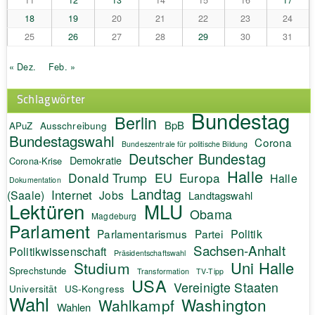
18
19
20
21
22
23
24
25
26
27
28
29
30
31
« Dez.
Feb. »
Schlagwörter
Bundestag
Berlin
BpB
APuZ
Ausschreibung
Bundestagswahl
Corona
Bundeszentrale für politische Bildung
Deutscher Bundestag
Demokratie
Corona-Krise
Halle
EU
Donald Trump
Europa
Halle
Dokumentation
Landtag
Internet
(Saale)
Jobs
Landtagswahl
Lektüren
MLU
Obama
Magdeburg
Parlament
Politik
Parlamentarismus
Partei
Sachsen-Anhalt
Politikwissenschaft
Präsidentschaftswahl
Uni Halle
Studium
Sprechstunde
Transformation
TV-Tipp
USA
Vereinigte Staaten
Universität
US-Kongress
Wahl
Washington
Wahlkampf
Wahlen