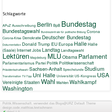
Schlagworte
Bundestag
Berlin
BpB
APuZ
Ausschreibung
Bundestagswahl
Corona
Bundeszentrale für politische Bildung
Deutscher Bundestag
Demokratie
Corona-Krise
Halle
EU
Donald Trump
Europa
Halle
Dokumentation
Landtag
Internet
(Saale)
Jobs
Landtagswahl
Lektüren
MLU
Parlament
Obama
Magdeburg
Politik
Parlamentarismus
Partei
Politikwissenschaft
Studium
Sachsen-Anhalt
Sprechstunde
Präsidentschaftswahl
USA
Uni Halle
Universität
US-Kongress
Transformation
TV-Tipp
Wahl
Wahlkampf
Vereinigte Staaten
Wahlen
Washington
Politik.Wissenschaft.
verwendet das Blogs@URZ Default Theme
design.code.
matthias.kretschmann
xhtml 1.0