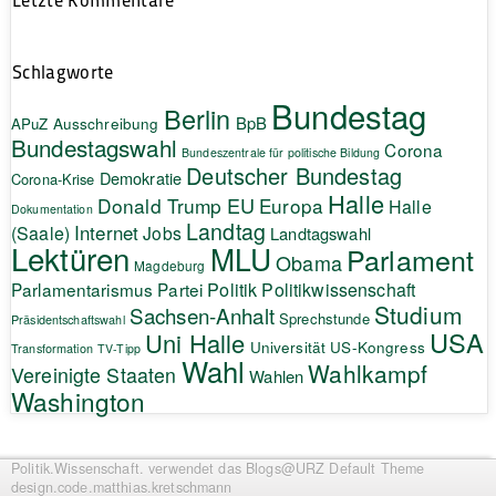
Schlagworte
Bundestag
Berlin
BpB
APuZ
Ausschreibung
Bundestagswahl
Corona
Bundeszentrale für politische Bildung
Deutscher Bundestag
Demokratie
Corona-Krise
Halle
EU
Donald Trump
Europa
Halle
Dokumentation
Landtag
Internet
(Saale)
Jobs
Landtagswahl
Lektüren
MLU
Parlament
Obama
Magdeburg
Politik
Parlamentarismus
Partei
Politikwissenschaft
Studium
Sachsen-Anhalt
Sprechstunde
Präsidentschaftswahl
USA
Uni Halle
Universität
US-Kongress
Transformation
TV-Tipp
Wahl
Wahlkampf
Vereinigte Staaten
Wahlen
Washington
Politik.Wissenschaft.
verwendet das Blogs@URZ Default Theme
design.code.
matthias.kretschmann