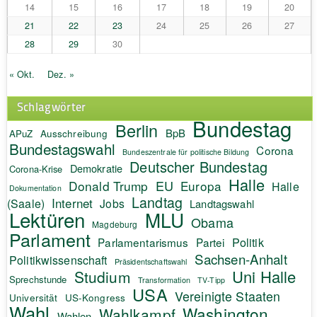
14
15
16
17
18
19
20
21
22
23
24
25
26
27
28
29
30
« Okt.
Dez. »
Schlagwörter
Bundestag
Berlin
BpB
APuZ
Ausschreibung
Bundestagswahl
Corona
Bundeszentrale für politische Bildung
Deutscher Bundestag
Demokratie
Corona-Krise
Halle
EU
Donald Trump
Europa
Halle
Dokumentation
Landtag
Internet
(Saale)
Jobs
Landtagswahl
Lektüren
MLU
Obama
Magdeburg
Parlament
Politik
Parlamentarismus
Partei
Sachsen-Anhalt
Politikwissenschaft
Präsidentschaftswahl
Uni Halle
Studium
Sprechstunde
Transformation
TV-Tipp
USA
Vereinigte Staaten
Universität
US-Kongress
Wahl
Washington
Wahlkampf
Wahlen