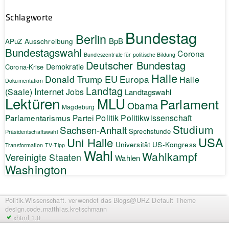
Schlagworte
Bundestag
Berlin
BpB
APuZ
Ausschreibung
Bundestagswahl
Corona
Bundeszentrale für politische Bildung
Deutscher Bundestag
Demokratie
Corona-Krise
Halle
EU
Donald Trump
Europa
Halle
Dokumentation
Landtag
Internet
(Saale)
Jobs
Landtagswahl
Lektüren
MLU
Parlament
Obama
Magdeburg
Politik
Parlamentarismus
Partei
Politikwissenschaft
Studium
Sachsen-Anhalt
Sprechstunde
Präsidentschaftswahl
USA
Uni Halle
Universität
US-Kongress
Transformation
TV-Tipp
Wahl
Wahlkampf
Vereinigte Staaten
Wahlen
Washington
Politik.Wissenschaft.
verwendet das Blogs@URZ Default Theme
design.code.
matthias.kretschmann
xhtml 1.0