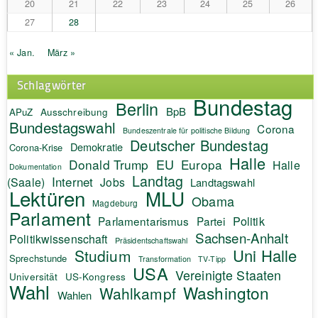
20
21
22
23
24
25
26
27
28
« Jan.
März »
Schlagwörter
Bundestag
Berlin
BpB
APuZ
Ausschreibung
Bundestagswahl
Corona
Bundeszentrale für politische Bildung
Deutscher Bundestag
Demokratie
Corona-Krise
Halle
EU
Donald Trump
Europa
Halle
Dokumentation
Landtag
Internet
(Saale)
Jobs
Landtagswahl
Lektüren
MLU
Obama
Magdeburg
Parlament
Politik
Parlamentarismus
Partei
Sachsen-Anhalt
Politikwissenschaft
Präsidentschaftswahl
Uni Halle
Studium
Sprechstunde
Transformation
TV-Tipp
USA
Vereinigte Staaten
Universität
US-Kongress
Wahl
Washington
Wahlkampf
Wahlen