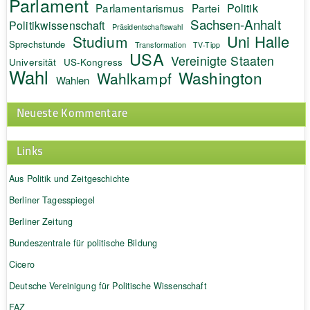
Parlament
Politik
Parlamentarismus
Partei
Sachsen-Anhalt
Politikwissenschaft
Präsidentschaftswahl
Uni Halle
Studium
Sprechstunde
Transformation
TV-Tipp
USA
Vereinigte Staaten
Universität
US-Kongress
Wahl
Washington
Wahlkampf
Wahlen
Neueste Kommentare
Links
Aus Politik und Zeitgeschichte
Berliner Tagesspiegel
Berliner Zeitung
Bundeszentrale für politische Bildung
Cicero
Deutsche Vereinigung für Politische Wissenschaft
FAZ