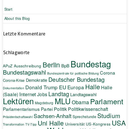
Start
About this Blog
Letzte Kommentare
Schlagworte
Bundestag
Berlin
BpB
APuZ
Ausschreibung
Bundestagswahl
Corona
Bundeszentrale für politische Bildung
Deutscher Bundestag
Demokratie
Corona-Krise
Halle
EU
Donald Trump
Europa
Halle
Dokumentation
Landtag
Internet
(Saale)
Jobs
Landtagswahl
Lektüren
MLU
Parlament
Obama
Magdeburg
Politik
Parlamentarismus
Partei
Politikwissenschaft
Studium
Sachsen-Anhalt
Sprechstunde
Präsidentschaftswahl
USA
Uni Halle
Universität
US-Kongress
Transformation
TV-Tipp