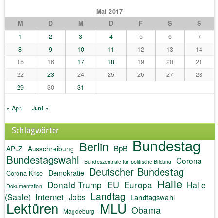
Mai 2017
M
D
M
D
F
S
S
1
2
3
4
5
6
7
8
9
10
11
12
13
14
15
16
17
18
19
20
21
22
23
24
25
26
27
28
29
30
31
« Apr.
Juni »
Schlagwörter
Bundestag
Berlin
BpB
APuZ
Ausschreibung
Bundestagswahl
Corona
Bundeszentrale für politische Bildung
Deutscher Bundestag
Demokratie
Corona-Krise
Halle
EU
Donald Trump
Europa
Halle
Dokumentation
Landtag
Internet
(Saale)
Jobs
Landtagswahl
Lektüren
MLU
Obama
Magdeburg