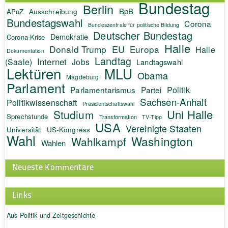
Bundestag
Berlin
BpB
APuZ
Ausschreibung
Bundestagswahl
Corona
Bundeszentrale für politische Bildung
Deutscher Bundestag
Demokratie
Corona-Krise
Halle
EU
Donald Trump
Europa
Halle
Dokumentation
Landtag
Internet
(Saale)
Jobs
Landtagswahl
Lektüren
MLU
Obama
Magdeburg
Parlament
Politik
Parlamentarismus
Partei
Sachsen-Anhalt
Politikwissenschaft
Präsidentschaftswahl
Uni Halle
Studium
Sprechstunde
Transformation
TV-Tipp
USA
Vereinigte Staaten
Universität
US-Kongress
Wahl
Washington
Wahlkampf
Wahlen
Neueste Kommentare
Links
Aus Politik und Zeitgeschichte