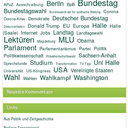
Bundestag
Berlin
BpB
APuZ
Ausschreibung
Bundestagswahl
Corona
Bundeszentrale für politische Bildung
Deutscher Bundestag
Demokratie
Corona-Krise
Halle
EU
Donald Trump
Europa
Halle
Dokumentation
Landtag
Internet
(Saale)
Jobs
Landtagswahl
Lektüren
MLU
Obama
Magdeburg
Parlament
Politik
Parlamentarismus
Partei
Sachsen-Anhalt
Politikwissenschaft
Präsidentschaftswahl
Uni Halle
Studium
Sprechstunde
Transformation
TV-Tipp
USA
Vereinigte Staaten
Universität
US-Kongress
Wahl
Washington
Wahlkampf
Wahlen
Neueste Kommentare
Links
Aus Politik und Zeitgeschichte
Berliner Tagesspiegel