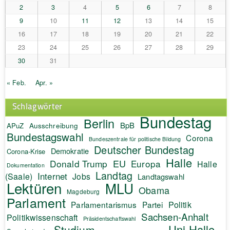
2
3
4
5
6
7
8
9
10
11
12
13
14
15
16
17
18
19
20
21
22
23
24
25
26
27
28
29
30
31
« Feb.
Apr. »
Schlagwörter
Bundestag
Berlin
BpB
APuZ
Ausschreibung
Bundestagswahl
Corona
Bundeszentrale für politische Bildung
Deutscher Bundestag
Demokratie
Corona-Krise
Halle
EU
Donald Trump
Europa
Halle
Dokumentation
Landtag
Internet
(Saale)
Jobs
Landtagswahl
Lektüren
MLU
Obama
Magdeburg
Parlament
Politik
Parlamentarismus
Partei
Sachsen-Anhalt
Politikwissenschaft
Präsidentschaftswahl
Uni Halle
Studium