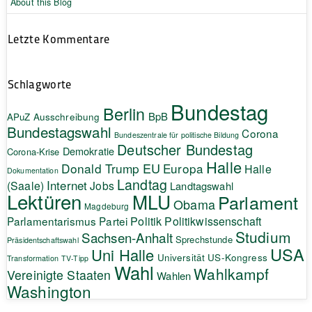
About this Blog
Letzte Kommentare
Schlagworte
Bundestag
Berlin
BpB
APuZ
Ausschreibung
Bundestagswahl
Corona
Bundeszentrale für politische Bildung
Deutscher Bundestag
Demokratie
Corona-Krise
Halle
EU
Donald Trump
Europa
Halle
Dokumentation
Landtag
Internet
(Saale)
Jobs
Landtagswahl
Lektüren
MLU
Parlament
Obama
Magdeburg
Politik
Parlamentarismus
Partei
Politikwissenschaft
Studium
Sachsen-Anhalt
Sprechstunde
Präsidentschaftswahl
USA
Uni Halle
Universität
US-Kongress
Transformation
TV-Tipp
Wahl
Wahlkampf
Vereinigte Staaten
Wahlen
Washington