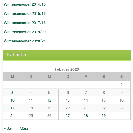
Wintersemester 2014/15
Wintersemester 2015/16
Wintersemester 2017/18
Wintersemester 2019/20
Wintersemester 2020/21
Kalender
Februar 2020
M
D
M
D
F
S
S
1
2
3
4
5
6
7
8
9
10
11
12
13
14
15
16
17
18
19
20
21
22
23
24
25
26
27
28
29
« Jan.
März »