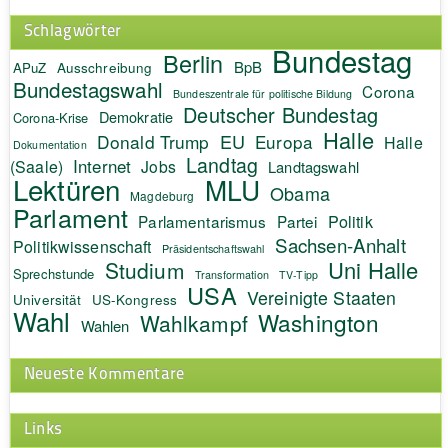
Schlagwörter
Bundestag
Berlin
BpB
APuZ
Ausschreibung
Bundestagswahl
Corona
Bundeszentrale für politische Bildung
Deutscher Bundestag
Demokratie
Corona-Krise
Halle
EU
Donald Trump
Europa
Halle
Dokumentation
Landtag
Internet
(Saale)
Jobs
Landtagswahl
Lektüren
MLU
Obama
Magdeburg
Parlament
Politik
Parlamentarismus
Partei
Sachsen-Anhalt
Politikwissenschaft
Präsidentschaftswahl
Uni Halle
Studium
Sprechstunde
Transformation
TV-Tipp
USA
Vereinigte Staaten
Universität
US-Kongress
Wahl
Washington
Wahlkampf
Wahlen
Neueste Kommentare
Links