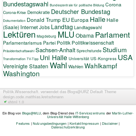
Bundestagswahl
Corona
Bundeszentrale für politische Bildung
Deutscher Bundestag
Demokratie
Corona-Krise
Halle
EU
Donald Trump
Europa
Halle
Dokumentation
Landtag
Internet
(Saale)
Jobs
Landtagswahl
Lektüren
MLU
Parlament
Obama
Magdeburg
Politik
Parlamentarismus
Partei
Politikwissenschaft
Studium
Sachsen-Anhalt
Sprechstunde
Präsidentschaftswahl
USA
Uni Halle
Universität
US-Kongress
Transformation
TV-Tipp
Wahl
Wahlkampf
Vereinigte Staaten
Wahlen
Washington
Politik.Wissenschaft.
verwendet das Blogs@URZ Default Theme
design.code.
matthias.kretschmann
xhtml 1.0
Ein Blog von
Blogs@MLU
, dem Blog-Dienst des
IT-Servicezentrums
der
Martin-Luther-
Universität Halle-Wittenberg
Features
|
Nutzungsbedingungen
|
Kontakt/Impressum
|
Disclaimer
|
Datenschutzerklärung