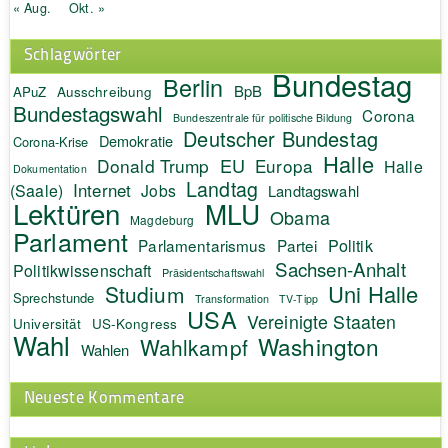
« Aug.
Okt. »
Schlagwörter
Bundestag
Berlin
BpB
APuZ
Ausschreibung
Bundestagswahl
Corona
Bundeszentrale für politische Bildung
Deutscher Bundestag
Demokratie
Corona-Krise
Halle
EU
Donald Trump
Europa
Halle
Dokumentation
Landtag
Internet
(Saale)
Jobs
Landtagswahl
Lektüren
MLU
Obama
Magdeburg
Parlament
Politik
Parlamentarismus
Partei
Sachsen-Anhalt
Politikwissenschaft
Präsidentschaftswahl
Uni Halle
Studium
Sprechstunde
Transformation
TV-Tipp
USA
Vereinigte Staaten
Universität
US-Kongress
Wahl
Washington
Wahlkampf
Wahlen
Neueste Kommentare