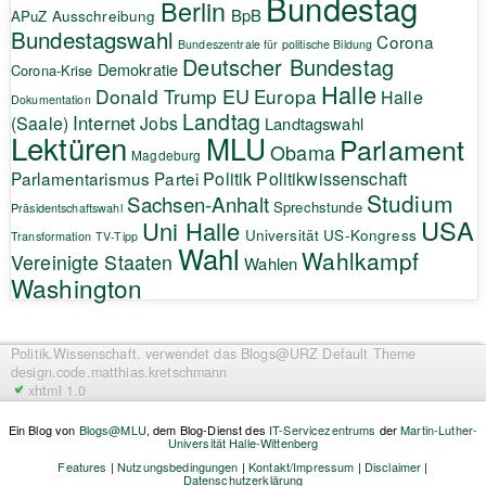
Bundestag
Berlin
BpB
APuZ
Ausschreibung
Bundestagswahl
Corona
Bundeszentrale für politische Bildung
Deutscher Bundestag
Demokratie
Corona-Krise
Halle
EU
Donald Trump
Europa
Halle
Dokumentation
Landtag
Internet
(Saale)
Jobs
Landtagswahl
Lektüren
MLU
Parlament
Obama
Magdeburg
Politik
Parlamentarismus
Partei
Politikwissenschaft
Studium
Sachsen-Anhalt
Sprechstunde
Präsidentschaftswahl
USA
Uni Halle
Universität
US-Kongress
Transformation
TV-Tipp
Wahl
Wahlkampf
Vereinigte Staaten
Wahlen
Washington
Politik.Wissenschaft.
verwendet das Blogs@URZ Default Theme
design.code.
matthias.kretschmann
xhtml 1.0
Ein Blog von
Blogs@MLU
, dem Blog-Dienst des
IT-Servicezentrums
der
Martin-Luther-
Universität Halle-Wittenberg
Features
|
Nutzungsbedingungen
|
Kontakt/Impressum
|
Disclaimer
|
Datenschutzerklärung