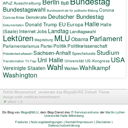
Bundestag
Berlin
BpB
APuZ
Ausschreibung
Bundestagswahl
Corona
Bundeszentrale für politische Bildung
Deutscher Bundestag
Demokratie
Corona-Krise
Halle
EU
Donald Trump
Europa
Halle
Dokumentation
Landtag
Internet
(Saale)
Jobs
Landtagswahl
Lektüren
MLU
Parlament
Obama
Magdeburg
Politik
Parlamentarismus
Partei
Politikwissenschaft
Studium
Sachsen-Anhalt
Sprechstunde
Präsidentschaftswahl
USA
Uni Halle
Universität
US-Kongress
Transformation
TV-Tipp
Wahl
Wahlkampf
Vereinigte Staaten
Wahlen
Washington
Politik.Wissenschaft.
verwendet das Blogs@URZ Default Theme
design.code.
matthias.kretschmann
xhtml 1.0
Ein Blog von
Blogs@MLU
, dem Blog-Dienst des
IT-Servicezentrums
der
Martin-Luther-
Universität Halle-Wittenberg
Features
|
Nutzungsbedingungen
|
Kontakt/Impressum
|
Disclaimer
|
Datenschutzerklärung