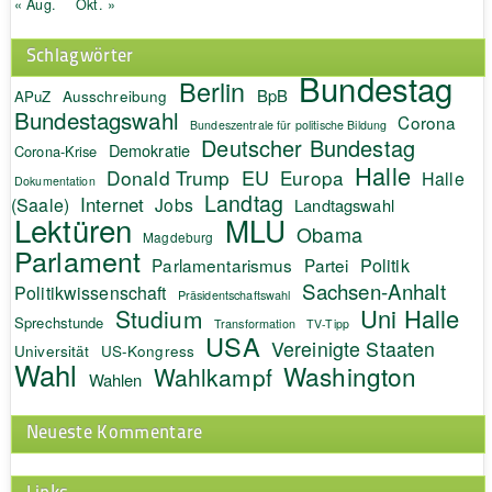
« Aug.
Okt. »
Schlagwörter
Bundestag
Berlin
BpB
APuZ
Ausschreibung
Bundestagswahl
Corona
Bundeszentrale für politische Bildung
Deutscher Bundestag
Demokratie
Corona-Krise
Halle
EU
Donald Trump
Europa
Halle
Dokumentation
Landtag
Internet
(Saale)
Jobs
Landtagswahl
Lektüren
MLU
Obama
Magdeburg
Parlament
Politik
Parlamentarismus
Partei
Sachsen-Anhalt
Politikwissenschaft
Präsidentschaftswahl
Uni Halle
Studium
Sprechstunde
Transformation
TV-Tipp
USA
Vereinigte Staaten
Universität
US-Kongress
Wahl
Washington
Wahlkampf
Wahlen
Neueste Kommentare
Links