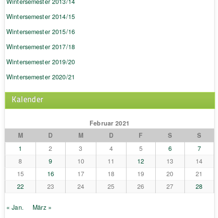
Wintersemester 2013/14
Wintersemester 2014/15
Wintersemester 2015/16
Wintersemester 2017/18
Wintersemester 2019/20
Wintersemester 2020/21
Kalender
Februar 2021
M
D
M
D
F
S
S
1
2
3
4
5
6
7
8
9
10
11
12
13
14
15
16
17
18
19
20
21
22
23
24
25
26
27
28
« Jan.
März »