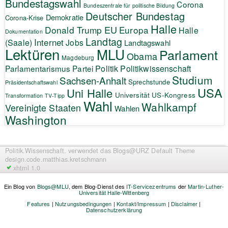
Bundestagswahl
Corona
Bundeszentrale für politische Bildung
Deutscher Bundestag
Demokratie
Corona-Krise
Halle
EU
Donald Trump
Europa
Halle
Dokumentation
Landtag
Internet
(Saale)
Jobs
Landtagswahl
Lektüren
MLU
Parlament
Obama
Magdeburg
Politik
Parlamentarismus
Partei
Politikwissenschaft
Studium
Sachsen-Anhalt
Sprechstunde
Präsidentschaftswahl
USA
Uni Halle
Universität
US-Kongress
Transformation
TV-Tipp
Wahl
Wahlkampf
Vereinigte Staaten
Wahlen
Washington
Politik.Wissenschaft.
verwendet das Blogs@URZ Default Theme
design.code.
matthias.kretschmann
xhtml 1.0
Ein Blog von
Blogs@MLU
, dem Blog-Dienst des
IT-Servicezentrums
der
Martin-Luther-
Universität Halle-Wittenberg
Features
|
Nutzungsbedingungen
|
Kontakt/Impressum
|
Disclaimer
|
Datenschutzerklärung