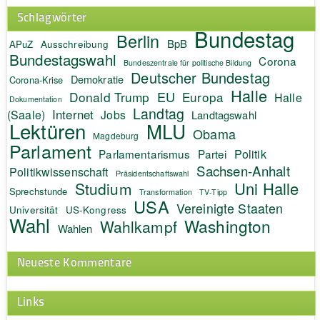
Schlagwörter
Bundestag
Berlin
BpB
APuZ
Ausschreibung
Bundestagswahl
Corona
Bundeszentrale für politische Bildung
Deutscher Bundestag
Demokratie
Corona-Krise
Halle
EU
Donald Trump
Europa
Halle
Dokumentation
Landtag
Internet
(Saale)
Jobs
Landtagswahl
Lektüren
MLU
Obama
Magdeburg
Parlament
Politik
Parlamentarismus
Partei
Sachsen-Anhalt
Politikwissenschaft
Präsidentschaftswahl
Uni Halle
Studium
Sprechstunde
Transformation
TV-Tipp
USA
Vereinigte Staaten
Universität
US-Kongress
Wahl
Washington
Wahlkampf
Wahlen
Neueste Kommentare
Links