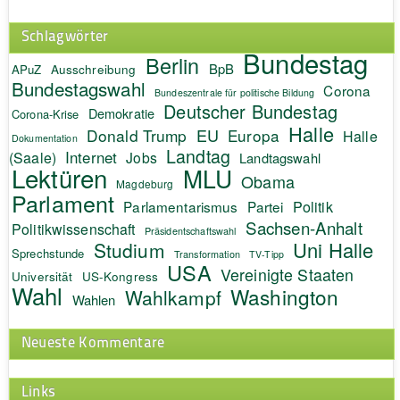
Schlagwörter
Bundestag
Berlin
BpB
APuZ
Ausschreibung
Bundestagswahl
Corona
Bundeszentrale für politische Bildung
Deutscher Bundestag
Demokratie
Corona-Krise
Halle
EU
Donald Trump
Europa
Halle
Dokumentation
Landtag
Internet
(Saale)
Jobs
Landtagswahl
Lektüren
MLU
Obama
Magdeburg
Parlament
Politik
Parlamentarismus
Partei
Sachsen-Anhalt
Politikwissenschaft
Präsidentschaftswahl
Uni Halle
Studium
Sprechstunde
Transformation
TV-Tipp
USA
Vereinigte Staaten
Universität
US-Kongress
Wahl
Washington
Wahlkampf
Wahlen
Neueste Kommentare
Links