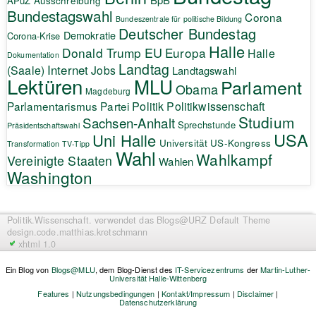
APuZ
Ausschreibung
Bundestagswahl
Corona
Bundeszentrale für politische Bildung
Deutscher Bundestag
Demokratie
Corona-Krise
Halle
EU
Donald Trump
Europa
Halle
Dokumentation
Landtag
Internet
(Saale)
Jobs
Landtagswahl
Lektüren
MLU
Parlament
Obama
Magdeburg
Politik
Parlamentarismus
Partei
Politikwissenschaft
Studium
Sachsen-Anhalt
Sprechstunde
Präsidentschaftswahl
USA
Uni Halle
Universität
US-Kongress
Transformation
TV-Tipp
Wahl
Wahlkampf
Vereinigte Staaten
Wahlen
Washington
Politik.Wissenschaft.
verwendet das Blogs@URZ Default Theme
design.code.
matthias.kretschmann
xhtml 1.0
Ein Blog von
Blogs@MLU
, dem Blog-Dienst des
IT-Servicezentrums
der
Martin-Luther-
Universität Halle-Wittenberg
Features
|
Nutzungsbedingungen
|
Kontakt/Impressum
|
Disclaimer
|
Datenschutzerklärung