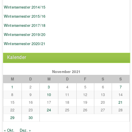
Wintersemester 2014/15
Wintersemester 2015/16
Wintersemester 2017/18
Wintersemester 2019/20
Wintersemester 2020/21
Kalender
November 2021
M
D
M
D
F
S
S
1
2
3
4
5
6
7
8
9
10
11
12
13
14
15
16
17
18
19
20
21
22
23
24
25
26
27
28
29
30
« Okt.
Dez. »