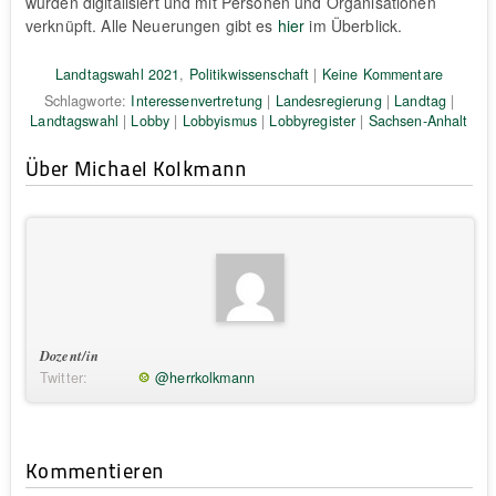
wurden digitalisiert und mit Personen und Organisationen
verknüpft. Alle Neuerungen gibt es
hier
im Überblick.
Landtagswahl 2021
,
Politikwissenschaft
|
Keine Kommentare
Schlagworte:
Interessenvertretung
|
Landesregierung
|
Landtag
|
Landtagswahl
|
Lobby
|
Lobbyismus
|
Lobbyregister
|
Sachsen-Anhalt
Über Michael Kolkmann
Dozent/in
Twitter:
@herrkolkmann
Kommentieren