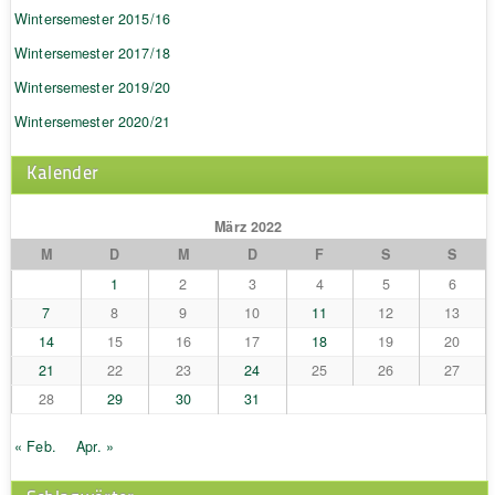
Wintersemester 2015/16
Wintersemester 2017/18
Wintersemester 2019/20
Wintersemester 2020/21
Kalender
März 2022
M
D
M
D
F
S
S
1
2
3
4
5
6
7
8
9
10
11
12
13
14
15
16
17
18
19
20
21
22
23
24
25
26
27
28
29
30
31
« Feb.
Apr. »