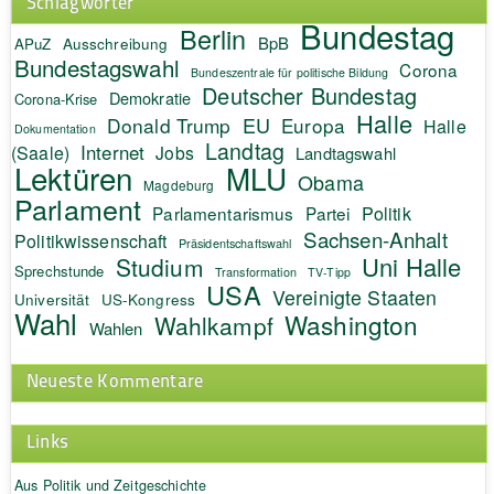
Schlagwörter
Bundestag
Berlin
BpB
APuZ
Ausschreibung
Bundestagswahl
Corona
Bundeszentrale für politische Bildung
Deutscher Bundestag
Demokratie
Corona-Krise
Halle
EU
Donald Trump
Europa
Halle
Dokumentation
Landtag
Internet
(Saale)
Jobs
Landtagswahl
Lektüren
MLU
Obama
Magdeburg
Parlament
Politik
Parlamentarismus
Partei
Sachsen-Anhalt
Politikwissenschaft
Präsidentschaftswahl
Uni Halle
Studium
Sprechstunde
Transformation
TV-Tipp
USA
Vereinigte Staaten
Universität
US-Kongress
Wahl
Washington
Wahlkampf
Wahlen
Neueste Kommentare
Links
Aus Politik und Zeitgeschichte