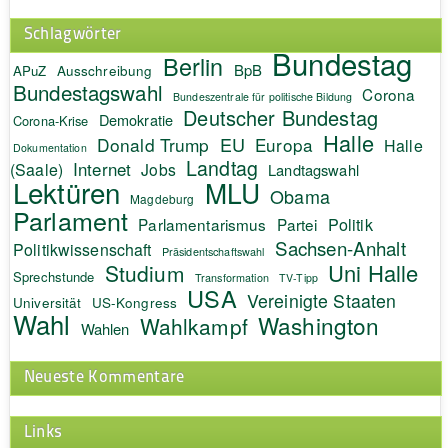
Schlagwörter
Bundestag
Berlin
BpB
APuZ
Ausschreibung
Bundestagswahl
Corona
Bundeszentrale für politische Bildung
Deutscher Bundestag
Demokratie
Corona-Krise
Halle
EU
Donald Trump
Europa
Halle
Dokumentation
Landtag
Internet
(Saale)
Jobs
Landtagswahl
Lektüren
MLU
Obama
Magdeburg
Parlament
Politik
Parlamentarismus
Partei
Sachsen-Anhalt
Politikwissenschaft
Präsidentschaftswahl
Uni Halle
Studium
Sprechstunde
Transformation
TV-Tipp
USA
Vereinigte Staaten
Universität
US-Kongress
Wahl
Washington
Wahlkampf
Wahlen
Neueste Kommentare
Links