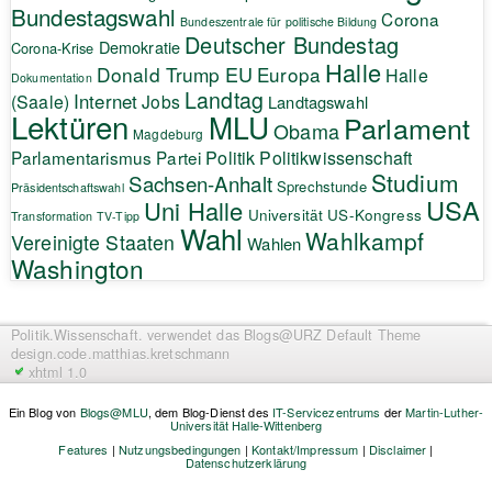
Bundestagswahl
Corona
Bundeszentrale für politische Bildung
Deutscher Bundestag
Demokratie
Corona-Krise
Halle
EU
Donald Trump
Europa
Halle
Dokumentation
Landtag
Internet
(Saale)
Jobs
Landtagswahl
Lektüren
MLU
Parlament
Obama
Magdeburg
Politik
Parlamentarismus
Partei
Politikwissenschaft
Studium
Sachsen-Anhalt
Sprechstunde
Präsidentschaftswahl
USA
Uni Halle
Universität
US-Kongress
Transformation
TV-Tipp
Wahl
Wahlkampf
Vereinigte Staaten
Wahlen
Washington
Politik.Wissenschaft.
verwendet das Blogs@URZ Default Theme
design.code.
matthias.kretschmann
xhtml 1.0
Ein Blog von
Blogs@MLU
, dem Blog-Dienst des
IT-Servicezentrums
der
Martin-Luther-
Universität Halle-Wittenberg
Features
|
Nutzungsbedingungen
|
Kontakt/Impressum
|
Disclaimer
|
Datenschutzerklärung