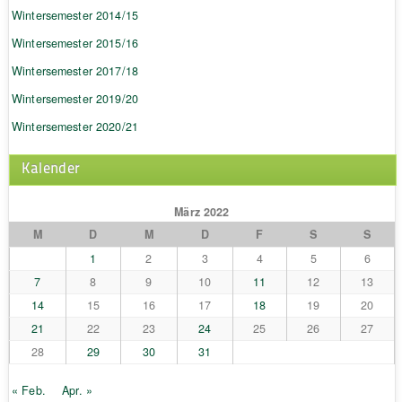
Wintersemester 2014/15
Wintersemester 2015/16
Wintersemester 2017/18
Wintersemester 2019/20
Wintersemester 2020/21
Kalender
März 2022
M
D
M
D
F
S
S
1
2
3
4
5
6
7
8
9
10
11
12
13
14
15
16
17
18
19
20
21
22
23
24
25
26
27
28
29
30
31
« Feb.
Apr. »