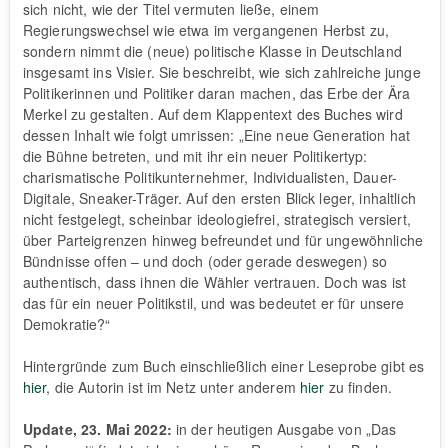
sich nicht, wie der Titel vermuten ließe, einem
Regierungswechsel wie etwa im vergangenen Herbst zu,
sondern nimmt die (neue) politische Klasse in Deutschland
insgesamt ins Visier. Sie beschreibt, wie sich zahlreiche junge
Politikerinnen und Politiker daran machen, das Erbe der Ära
Merkel zu gestalten. Auf dem Klappentext des Buches wird
dessen Inhalt wie folgt umrissen: „Eine neue Generation hat
die Bühne betreten, und mit ihr ein neuer Politikertyp:
charismatische Politikunternehmer, Individualisten, Dauer-
Digitale, Sneaker-Träger. Auf den ersten Blick leger, inhaltlich
nicht festgelegt, scheinbar ideologiefrei, strategisch versiert,
über Parteigrenzen hinweg befreundet und für ungewöhnliche
Bündnisse offen – und doch (oder gerade deswegen) so
authentisch, dass ihnen die Wähler vertrauen. Doch was ist
das für ein neuer Politikstil, und was bedeutet er für unsere
Demokratie?“
Hintergründe zum Buch einschließlich einer Leseprobe gibt es
hier
, die Autorin ist im Netz unter anderem
hier
zu finden.
Update, 23. Mai 2022:
in der heutigen Ausgabe von „Das