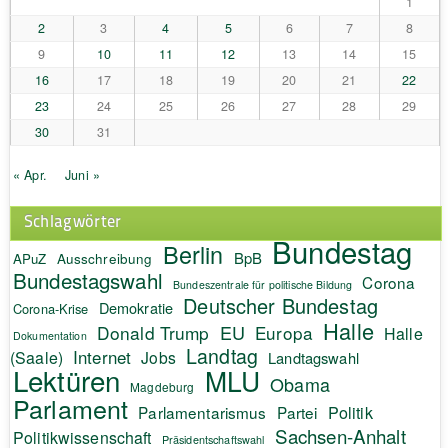
1
2
3
4
5
6
7
8
9
10
11
12
13
14
15
16
17
18
19
20
21
22
23
24
25
26
27
28
29
30
31
« Apr.
Juni »
Schlagwörter
Bundestag
Berlin
BpB
APuZ
Ausschreibung
Bundestagswahl
Corona
Bundeszentrale für politische Bildung
Deutscher Bundestag
Demokratie
Corona-Krise
Halle
EU
Donald Trump
Europa
Halle
Dokumentation
Landtag
Internet
(Saale)
Jobs
Landtagswahl
Lektüren
MLU
Obama
Magdeburg
Parlament
Politik
Parlamentarismus
Partei
Sachsen-Anhalt
Politikwissenschaft
Präsidentschaftswahl