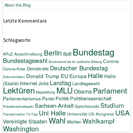
About this Blog
Letzte Kommentare
Schlagworte
Bundestag
Berlin
BpB
APuZ
Ausschreibung
Bundestagswahl
Corona
Bundeszentrale für politische Bildung
Deutscher Bundestag
Demokratie
Corona-Krise
Halle
EU
Donald Trump
Europa
Halle
Dokumentation
Landtag
Internet
(Saale)
Jobs
Landtagswahl
Lektüren
MLU
Parlament
Obama
Magdeburg
Politik
Parlamentarismus
Partei
Politikwissenschaft
Studium
Sachsen-Anhalt
Sprechstunde
Präsidentschaftswahl
USA
Uni Halle
Universität
US-Kongress
Transformation
TV-Tipp
Wahl
Wahlkampf
Vereinigte Staaten
Wahlen
Washington