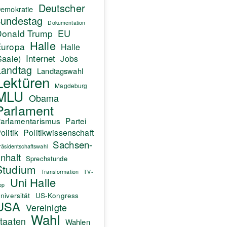
Deutscher
emokratie
undestag
Dokumentation
EU
Donald Trump
Halle
Europa
Halle
Internet
Saale)
Jobs
Landtag
Landtagswahl
Lektüren
Magdeburg
MLU
Obama
Parlament
arlamentarismus
Partei
olitik
Politikwissenschaft
Sachsen-
räsidentschaftswahl
nhalt
Sprechstunde
Studium
Transformation
TV-
Uni Halle
pp
niversität
US-Kongress
USA
Vereinigte
Wahl
taaten
Wahlen