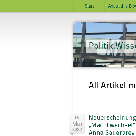
Start
About this Blo
Politik.Wiss
All Artikel m
Neuerscheinung
16.
Mai
„Machtwechsel“
2022
Anna Sauerbrey