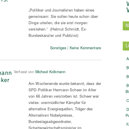
„Politiker und Journalisten haben eines
gemeinsam: Sie sollen heute schon über
Dinge urteilen, die sie erst morgen
N
verstehen.“ (Helmut Schmidt, Ex-
Bundeskanzler und Publizist)
L
Sonstiges
|
Keine Kommentare
A
B
mann
Verfasst von
Michael Kolkmann
B
iker
Am Wochenende wurde bekannt, dass der
B
SPD-Politiker Hermann Scheer im Alter
B
von 66 Jahren verstorben ist. Scheer war
C
vieles: unermüdlicher Kämpfer für
alternative Energiequellen, Träger des
D
Alternativen Nobelpreises,
Po
Bundestagsabgeordneter,
F
Schattenwirtschaftsminister im