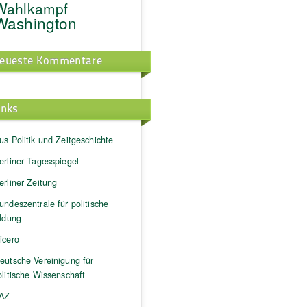
Wahlkampf
Washington
eueste Kommentare
inks
us Politik und Zeitgeschichte
erliner Tagesspiegel
erliner Zeitung
undeszentrale für politische
ildung
icero
eutsche Vereinigung für
litische Wissenschaft
AZ