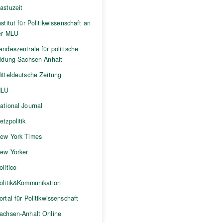
astuzeit
nstitut für Politikwissenschaft an
er MLU
andeszentrale für politische
ildung Sachsen-Anhalt
itteldeutsche Zeitung
LU
ational Journal
etzpolitik
ew York Times
ew Yorker
olitico
olitik&Kommunikation
ortal für Politikwissenschaft
achsen-Anhalt Online