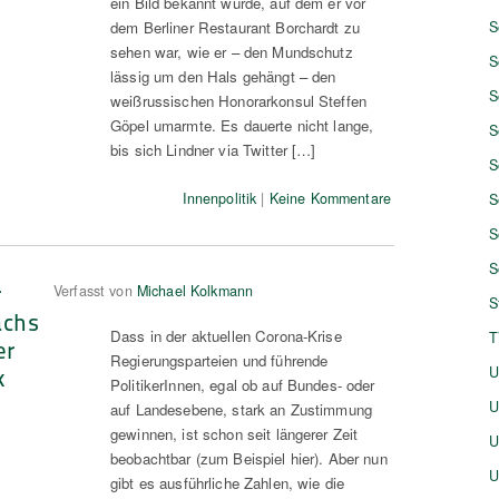
ein Bild bekannt wurde, auf dem er vor
dem Berliner Restaurant Borchardt zu
S
sehen war, wie er – den Mundschutz
S
lässig um den Hals gehängt – den
S
weißrussischen Honorarkonsul Steffen
Göpel umarmte. Es dauerte nicht lange,
S
bis sich Lindner via Twitter […]
S
Innenpolitik
|
Keine Kommentare
S
S
S
r
Verfasst von
Michael Kolkmann
S
achs
Dass in der aktuellen Corona-Krise
T
er
Regierungsparteien und führende
k
U
PolitikerInnen, egal ob auf Bundes- oder
U
auf Landesebene, stark an Zustimmung
gewinnen, ist schon seit längerer Zeit
U
beobachtbar (zum Beispiel hier). Aber nun
U
gibt es ausführliche Zahlen, wie die