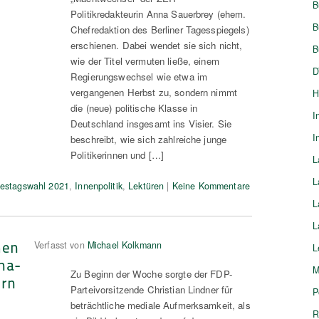
B
Politikredakteurin Anna Sauerbrey (ehem.
B
Chefredaktion des Berliner Tagesspiegels)
erschienen. Dabei wendet sie sich nicht,
B
wie der Titel vermuten ließe, einem
D
Regierungswechsel wie etwa im
vergangenen Herbst zu, sondern nimmt
H
die (neue) politische Klasse in
I
Deutschland insgesamt ins Visier. Sie
I
beschreibt, wie sich zahlreiche junge
Politikerinnen und […]
L
L
estagswahl 2021
,
Innenpolitik
,
Lektüren
|
Keine Kommentare
L
L
hen
Verfasst von
Michael Kolkmann
L
ona-
M
Zu Beginn der Woche sorgte der FDP-
ern
Parteivorsitzende Christian Lindner für
P
beträchtliche mediale Aufmerksamkeit, als
R