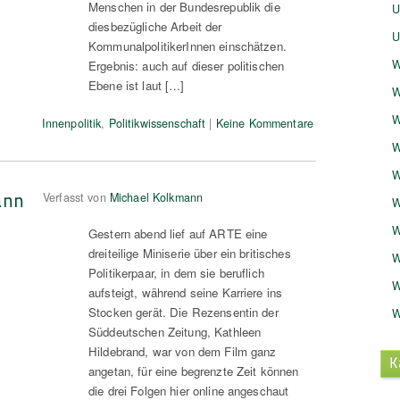
Menschen in der Bundesrepublik die
U
diesbezügliche Arbeit der
U
KommunalpolitikerInnen einschätzen.
W
Ergebnis: auch auf dieser politischen
Ebene ist laut […]
W
W
Innenpolitik
,
Politikwissenschaft
|
Keine Kommentare
W
W
ann
Verfasst von
Michael Kolkmann
W
W
Gestern abend lief auf ARTE eine
dreiteilige Miniserie über ein britisches
W
Politikerpaar, in dem sie beruflich
W
aufsteigt, während seine Karriere ins
Stocken gerät. Die Rezensentin der
W
Süddeutschen Zeitung, Kathleen
Hildebrand, war von dem Film ganz
K
angetan, für eine begrenzte Zeit können
die drei Folgen hier online angeschaut