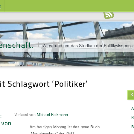
g
enschaft.
Alles rund um das Studium der Politikwissensch
it Schlagwort ‘Politiker‘
K
A
:
Verfasst von
Michael Kolkmann
B
 von
Am heutigen Montag ist das neue Buch
B
„Machtwechsel“ der ZEIT-