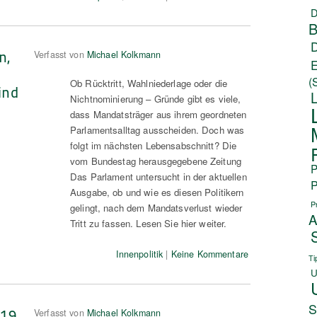
D
B
n,
Verfasst von
Michael Kolkmann
(
Ob Rücktritt, Wahlniederlage oder die
ind
Nichtnominierung – Gründe gibt es viele,
dass Mandatsträger aus ihrem geordneten
Parlamentsalltag ausscheiden. Doch was
folgt im nächsten Lebensabschnitt? Die
vom Bundestag herausgegebene Zeitung
P
Das Parlament untersucht in der aktuellen
P
Ausgabe, ob und wie es diesen Politikern
P
gelingt, nach dem Mandatsverlust wieder
A
Tritt zu fassen. Lesen Sie hier weiter.
Innenpolitik
|
Keine Kommentare
Ti
U
S
(19.
Verfasst von
Michael Kolkmann