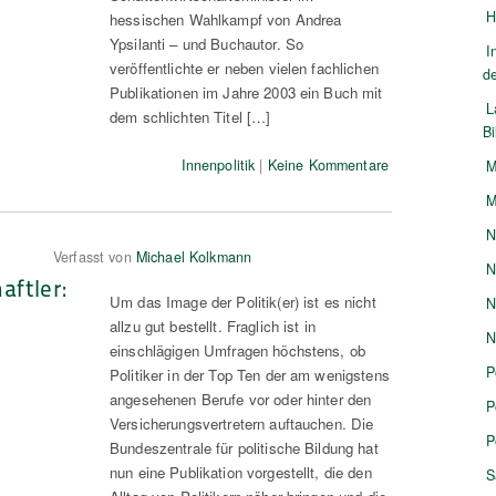
H
hessischen Wahlkampf von Andrea
Ypsilanti – und Buchautor. So
I
veröffentlichte er neben vielen fachlichen
d
Publikationen im Jahre 2003 ein Buch mit
L
dem schlichten Titel […]
B
Innenpolitik
|
Keine Kommentare
M
M
N
Verfasst von
Michael Kolkmann
N
aftler:
Um das Image der Politik(er) ist es nicht
N
allzu gut bestellt. Fraglich ist in
N
einschlägigen Umfragen höchstens, ob
P
Politiker in der Top Ten der am wenigstens
angesehenen Berufe vor oder hinter den
P
Versicherungsvertretern auftauchen. Die
P
Bundeszentrale für politische Bildung hat
nun eine Publikation vorgestellt, die den
S