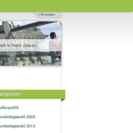
v Anmelden
aft in Halle (Saale)
ategorien
ußenpolitik
undestagswahl 2009
undestagswahl 2013