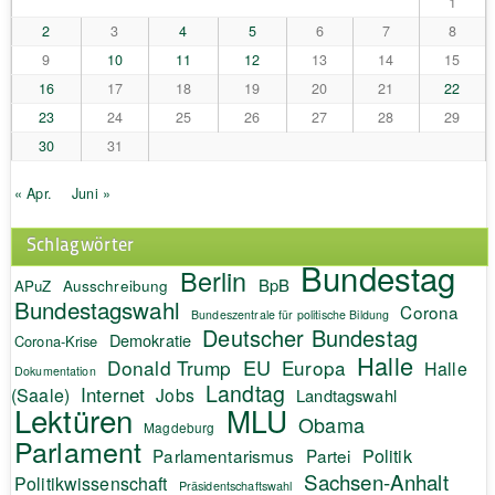
1
2
3
4
5
6
7
8
9
10
11
12
13
14
15
16
17
18
19
20
21
22
23
24
25
26
27
28
29
30
31
« Apr.
Juni »
Schlagwörter
Bundestag
Berlin
BpB
APuZ
Ausschreibung
Bundestagswahl
Corona
Bundeszentrale für politische Bildung
Deutscher Bundestag
Demokratie
Corona-Krise
Halle
EU
Donald Trump
Europa
Halle
Dokumentation
Landtag
Internet
(Saale)
Jobs
Landtagswahl
Lektüren
MLU
Obama
Magdeburg
Parlament
Politik
Parlamentarismus
Partei
Sachsen-Anhalt
Politikwissenschaft
Präsidentschaftswahl