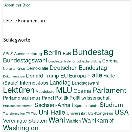
About this Blog
Letzte Kommentare
Schlagworte
Bundestag
Berlin
BpB
APuZ
Ausschreibung
Bundestagswahl
Corona
Bundeszentrale für politische Bildung
Deutscher Bundestag
Demokratie
Corona-Krise
Halle
EU
Donald Trump
Europa
Halle
Dokumentation
Landtag
Internet
(Saale)
Jobs
Landtagswahl
Lektüren
MLU
Parlament
Obama
Magdeburg
Politik
Parlamentarismus
Partei
Politikwissenschaft
Studium
Sachsen-Anhalt
Sprechstunde
Präsidentschaftswahl
USA
Uni Halle
Universität
US-Kongress
Transformation
TV-Tipp
Wahl
Wahlkampf
Vereinigte Staaten
Wahlen
Washington