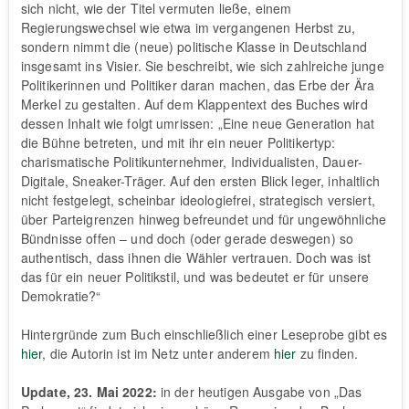
sich nicht, wie der Titel vermuten ließe, einem
Regierungswechsel wie etwa im vergangenen Herbst zu,
sondern nimmt die (neue) politische Klasse in Deutschland
insgesamt ins Visier. Sie beschreibt, wie sich zahlreiche junge
Politikerinnen und Politiker daran machen, das Erbe der Ära
Merkel zu gestalten. Auf dem Klappentext des Buches wird
dessen Inhalt wie folgt umrissen: „Eine neue Generation hat
die Bühne betreten, und mit ihr ein neuer Politikertyp:
charismatische Politikunternehmer, Individualisten, Dauer-
Digitale, Sneaker-Träger. Auf den ersten Blick leger, inhaltlich
nicht festgelegt, scheinbar ideologiefrei, strategisch versiert,
über Parteigrenzen hinweg befreundet und für ungewöhnliche
Bündnisse offen – und doch (oder gerade deswegen) so
authentisch, dass ihnen die Wähler vertrauen. Doch was ist
das für ein neuer Politikstil, und was bedeutet er für unsere
Demokratie?“
Hintergründe zum Buch einschließlich einer Leseprobe gibt es
hier
, die Autorin ist im Netz unter anderem
hier
zu finden.
Update, 23. Mai 2022:
in der heutigen Ausgabe von „Das