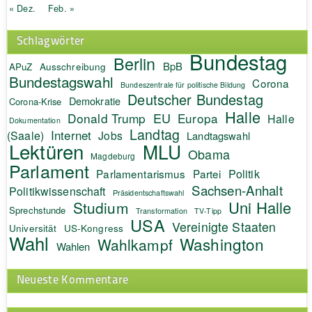
« Dez.
Feb. »
Schlagwörter
Bundestag
Berlin
BpB
APuZ
Ausschreibung
Bundestagswahl
Corona
Bundeszentrale für politische Bildung
Deutscher Bundestag
Demokratie
Corona-Krise
Halle
EU
Donald Trump
Europa
Halle
Dokumentation
Landtag
Internet
(Saale)
Jobs
Landtagswahl
Lektüren
MLU
Obama
Magdeburg
Parlament
Politik
Parlamentarismus
Partei
Sachsen-Anhalt
Politikwissenschaft
Präsidentschaftswahl
Uni Halle
Studium
Sprechstunde
Transformation
TV-Tipp
USA
Vereinigte Staaten
Universität
US-Kongress
Wahl
Washington
Wahlkampf
Wahlen
Neueste Kommentare