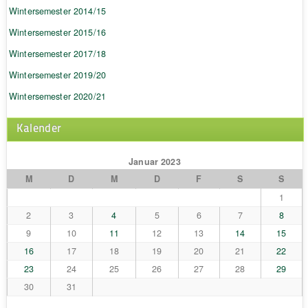
Wintersemester 2014/15
Wintersemester 2015/16
Wintersemester 2017/18
Wintersemester 2019/20
Wintersemester 2020/21
Kalender
Januar 2023
M
D
M
D
F
S
S
1
2
3
4
5
6
7
8
9
10
11
12
13
14
15
16
17
18
19
20
21
22
23
24
25
26
27
28
29
30
31