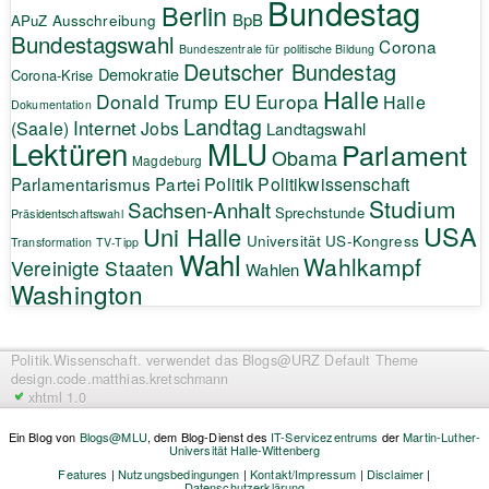
Bundestag
Berlin
BpB
APuZ
Ausschreibung
Bundestagswahl
Corona
Bundeszentrale für politische Bildung
Deutscher Bundestag
Demokratie
Corona-Krise
Halle
EU
Donald Trump
Europa
Halle
Dokumentation
Landtag
Internet
(Saale)
Jobs
Landtagswahl
Lektüren
MLU
Parlament
Obama
Magdeburg
Politik
Parlamentarismus
Partei
Politikwissenschaft
Studium
Sachsen-Anhalt
Sprechstunde
Präsidentschaftswahl
USA
Uni Halle
Universität
US-Kongress
Transformation
TV-Tipp
Wahl
Wahlkampf
Vereinigte Staaten
Wahlen
Washington
Politik.Wissenschaft.
verwendet das Blogs@URZ Default Theme
design.code.
matthias.kretschmann
xhtml 1.0
Ein Blog von
Blogs@MLU
, dem Blog-Dienst des
IT-Servicezentrums
der
Martin-Luther-
Universität Halle-Wittenberg
Features
|
Nutzungsbedingungen
|
Kontakt/Impressum
|
Disclaimer
|
Datenschutzerklärung