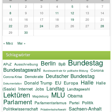
1
2
3
4
5
6
7
8
9
10
11
12
13
14
15
16
17
18
19
20
21
22
23
24
25
26
27
28
29
30
« März
Mai »
Schlagwörter
Bundestag
Berlin
BpB
APuZ
Ausschreibung
Bundestagswahl
Corona
Bundeszentrale für politische Bildung
Deutscher Bundestag
Demokratie
Corona-Krise
Halle
EU
Donald Trump
Europa
Halle
Dokumentation
Landtag
Internet
(Saale)
Jobs
Landtagswahl
Lektüren
MLU
Obama
Magdeburg
Parlament
Politik
Parlamentarismus
Partei
Sachsen-Anhalt
Politikwissenschaft
Präsidentschaftswahl