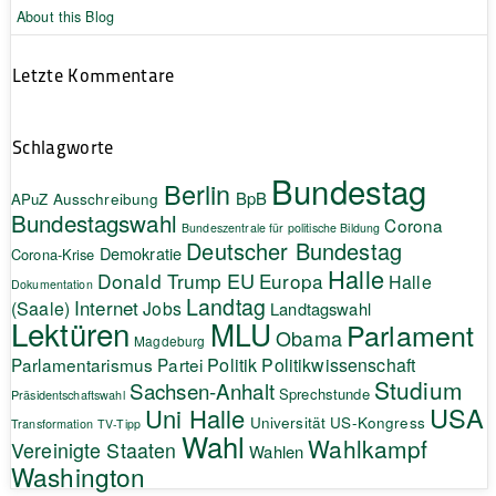
About this Blog
Letzte Kommentare
Schlagworte
Bundestag
Berlin
BpB
APuZ
Ausschreibung
Bundestagswahl
Corona
Bundeszentrale für politische Bildung
Deutscher Bundestag
Demokratie
Corona-Krise
Halle
EU
Donald Trump
Europa
Halle
Dokumentation
Landtag
Internet
(Saale)
Jobs
Landtagswahl
Lektüren
MLU
Parlament
Obama
Magdeburg
Politik
Parlamentarismus
Partei
Politikwissenschaft
Studium
Sachsen-Anhalt
Sprechstunde
Präsidentschaftswahl
USA
Uni Halle
Universität
US-Kongress
Transformation
TV-Tipp
Wahl
Wahlkampf
Vereinigte Staaten
Wahlen
Washington