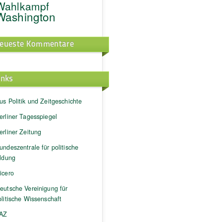
Wahlkampf
Washington
eueste Kommentare
inks
us Politik und Zeitgeschichte
erliner Tagesspiegel
erliner Zeitung
undeszentrale für politische
ildung
icero
eutsche Vereinigung für
litische Wissenschaft
AZ