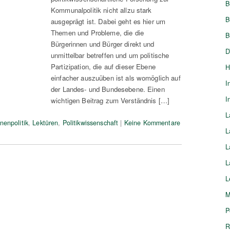
B
Kommunalpolitik nicht allzu stark
B
ausgeprägt ist. Dabei geht es hier um
Themen und Probleme, die die
B
Bürgerinnen und Bürger direkt und
D
unmittelbar betreffen und um politische
Partizipation, die auf dieser Ebene
H
einfacher auszuüben ist als womöglich auf
I
der Landes- und Bundesebene. Einen
I
wichtigen Beitrag zum Verständnis […]
L
nenpolitik
,
Lektüren
,
Politikwissenschaft
|
Keine Kommentare
L
L
L
L
M
P
R