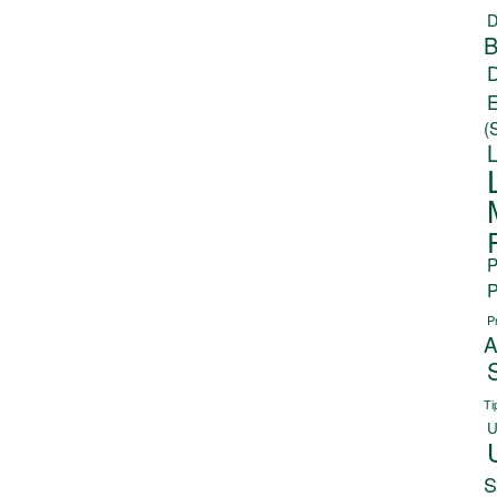
D
B
(
P
P
P
A
Ti
U
S