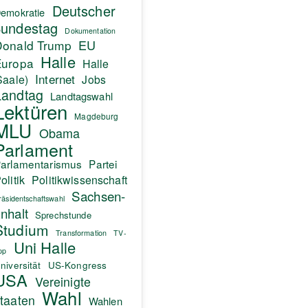
Deutscher
emokratie
undestag
Dokumentation
EU
Donald Trump
Halle
Europa
Halle
Internet
Saale)
Jobs
Landtag
Landtagswahl
Lektüren
Magdeburg
MLU
Obama
Parlament
arlamentarismus
Partei
olitik
Politikwissenschaft
Sachsen-
räsidentschaftswahl
nhalt
Sprechstunde
Studium
Transformation
TV-
Uni Halle
pp
niversität
US-Kongress
USA
Vereinigte
Wahl
taaten
Wahlen