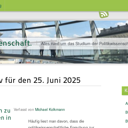
g
enschaft.
Alles rund um das Studium der Politikwissensch
 für den 25. Juni 2025
K
A
n zu
Verfasst von
Michael Kolkmann
B
n in
Häufig liest man davon, dass die
B
politikwissenschaftliche Forschung zur