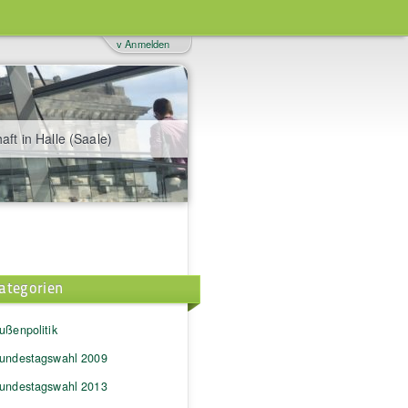
v Anmelden
aft in Halle (Saale)
ategorien
ußenpolitik
undestagswahl 2009
undestagswahl 2013