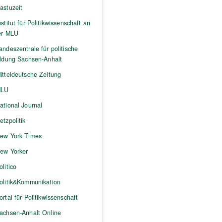
astuzeit
nstitut für Politikwissenschaft an
er MLU
andeszentrale für politische
ildung Sachsen-Anhalt
itteldeutsche Zeitung
LU
ational Journal
etzpolitik
ew York Times
ew Yorker
olitico
olitik&Kommunikation
ortal für Politikwissenschaft
achsen-Anhalt Online