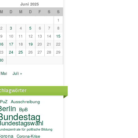
Juni 2025
M
D
M
D
F
S
S
1
2
3
4
5
6
7
8
9
10
11
12
13
14
15
16
17
18
19
20
21
22
23
24
25
26
27
28
29
30
 Mai
Juli »
chlagwörter
PuZ
Ausschreibung
Berlin
BpB
Bundestag
Bundestagswahl
undeszentrale für politische Bildung
orona
Corona-Krise