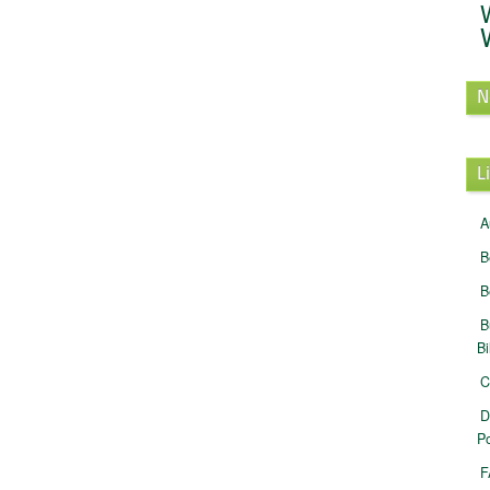
N
L
A
B
B
B
B
C
D
Po
F