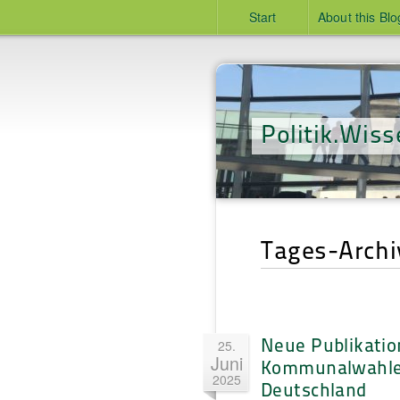
Start
About this Blo
Politik.Wiss
Tages-Archiv
Neue Publikatio
25.
Juni
Kommunalwahle
2025
Deutschland