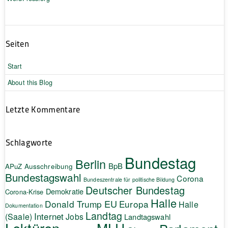
Seiten
Start
About this Blog
Letzte Kommentare
Schlagworte
Bundestag
Berlin
BpB
APuZ
Ausschreibung
Bundestagswahl
Corona
Bundeszentrale für politische Bildung
Deutscher Bundestag
Demokratie
Corona-Krise
Halle
EU
Donald Trump
Europa
Halle
Dokumentation
Landtag
Internet
(Saale)
Jobs
Landtagswahl