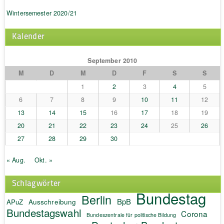
Wintersemester 2020/21
Kalender
September 2010
M
D
M
D
F
S
S
1
2
3
4
5
6
7
8
9
10
11
12
13
14
15
16
17
18
19
20
21
22
23
24
25
26
27
28
29
30
« Aug.
Okt. »
Schlagwörter
Bundestag
Berlin
BpB
APuZ
Ausschreibung
Bundestagswahl
Corona
Bundeszentrale für politische Bildung