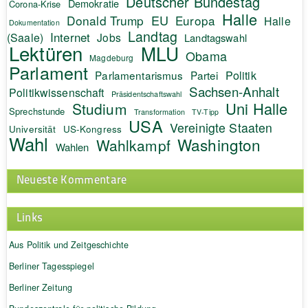
Deutscher Bundestag
Demokratie
Corona-Krise
Halle
EU
Donald Trump
Europa
Halle
Dokumentation
Landtag
Internet
(Saale)
Jobs
Landtagswahl
Lektüren
MLU
Obama
Magdeburg
Parlament
Politik
Parlamentarismus
Partei
Sachsen-Anhalt
Politikwissenschaft
Präsidentschaftswahl
Uni Halle
Studium
Sprechstunde
Transformation
TV-Tipp
USA
Vereinigte Staaten
Universität
US-Kongress
Wahl
Washington
Wahlkampf
Wahlen
Neueste Kommentare
Links
Aus Politik und Zeitgeschichte
Berliner Tagesspiegel
Berliner Zeitung