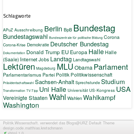
Schlagworte
Bundestag
Berlin
BpB
APuZ
Ausschreibung
Bundestagswahl
Corona
Bundeszentrale für politische Bildung
Deutscher Bundestag
Demokratie
Corona-Krise
Halle
EU
Donald Trump
Europa
Halle
Dokumentation
Landtag
Internet
(Saale)
Jobs
Landtagswahl
Lektüren
MLU
Parlament
Obama
Magdeburg
Politik
Parlamentarismus
Partei
Politikwissenschaft
Studium
Sachsen-Anhalt
Sprechstunde
Präsidentschaftswahl
USA
Uni Halle
Universität
US-Kongress
Transformation
TV-Tipp
Wahl
Wahlkampf
Vereinigte Staaten
Wahlen
Washington
Politik.Wissenschaft.
verwendet das Blogs@URZ Default Theme
design.code.
matthias.kretschmann
xhtml 1.0