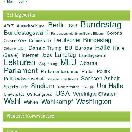
« Mai
Juli »
Schlagwörter
Bundestag
Berlin
BpB
APuZ
Ausschreibung
Bundestagswahl
Corona
Bundeszentrale für politische Bildung
Deutscher Bundestag
Demokratie
Corona-Krise
Halle
EU
Donald Trump
Europa
Halle
Dokumentation
Landtag
Internet
(Saale)
Jobs
Landtagswahl
Lektüren
MLU
Obama
Magdeburg
Parlament
Politik
Parlamentarismus
Partei
Sachsen-Anhalt
Politikwissenschaft
Präsidentschaftswahl
Uni Halle
Studium
Sprechstunde
Transformation
TV-Tipp
USA
Vereinigte Staaten
Universität
US-Kongress
Wahl
Washington
Wahlkampf
Wahlen
Neueste Kommentare
Links