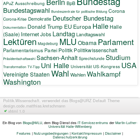
Bundestag
Berlin
BpB
APuZ
Ausschreibung
Bundestagswahl
Corona
Bundeszentrale für politische Bildung
Deutscher Bundestag
Demokratie
Corona-Krise
Halle
EU
Donald Trump
Europa
Halle
Dokumentation
Landtag
Internet
(Saale)
Jobs
Landtagswahl
Lektüren
MLU
Parlament
Obama
Magdeburg
Politik
Parlamentarismus
Partei
Politikwissenschaft
Studium
Sachsen-Anhalt
Sprechstunde
Präsidentschaftswahl
USA
Uni Halle
Universität
US-Kongress
Transformation
TV-Tipp
Wahl
Wahlkampf
Vereinigte Staaten
Wahlen
Washington
Politik.Wissenschaft.
verwendet das Blogs@URZ Default Theme
design.code.
matthias.kretschmann
xhtml 1.0
Ein Blog von
Blogs@MLU
, dem Blog-Dienst des
IT-Servicezentrums
der
Martin-Luther-
Universität Halle-Wittenberg
Features
|
Nutzungsbedingungen
|
Kontakt/Impressum
|
Disclaimer
|
Datenschutzerklärung