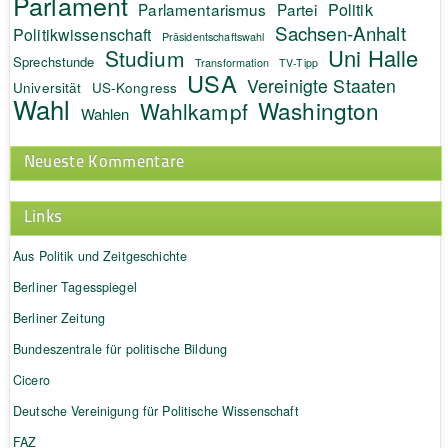
Parlament
Politik
Parlamentarismus
Partei
Sachsen-Anhalt
Politikwissenschaft
Präsidentschaftswahl
Uni Halle
Studium
Sprechstunde
Transformation
TV-Tipp
USA
Vereinigte Staaten
Universität
US-Kongress
Wahl
Washington
Wahlkampf
Wahlen
Neueste Kommentare
Links
Aus Politik und Zeitgeschichte
Berliner Tagesspiegel
Berliner Zeitung
Bundeszentrale für politische Bildung
Cicero
Deutsche Vereinigung für Politische Wissenschaft
FAZ