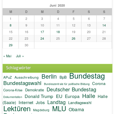
Juni 2020
M
D
M
D
F
S
S
1
2
3
4
5
6
7
8
9
10
11
12
13
14
15
16
17
18
19
20
21
22
23
24
25
26
27
28
29
30
« Mai
Juli »
Schlagwörter
Bundestag
Berlin
BpB
APuZ
Ausschreibung
Bundestagswahl
Corona
Bundeszentrale für politische Bildung
Deutscher Bundestag
Demokratie
Corona-Krise
Halle
EU
Donald Trump
Europa
Halle
Dokumentation
Landtag
Internet
(Saale)
Jobs
Landtagswahl
Lektüren
MLU
Obama
Magdeburg