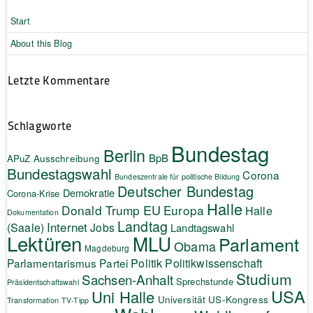
Start
About this Blog
Letzte Kommentare
Schlagworte
Bundestag
Berlin
BpB
APuZ
Ausschreibung
Bundestagswahl
Corona
Bundeszentrale für politische Bildung
Deutscher Bundestag
Demokratie
Corona-Krise
Halle
EU
Donald Trump
Europa
Halle
Dokumentation
Landtag
Internet
(Saale)
Jobs
Landtagswahl
Lektüren
MLU
Parlament
Obama
Magdeburg
Politik
Parlamentarismus
Partei
Politikwissenschaft
Studium
Sachsen-Anhalt
Sprechstunde
Präsidentschaftswahl
USA
Uni Halle
Universität
US-Kongress
Transformation
TV-Tipp