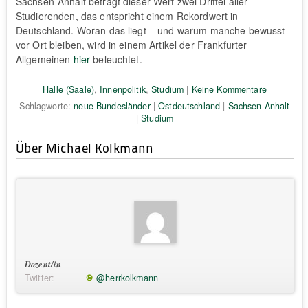
Sachsen-Anhalt beträgt dieser Wert zwei Drittel aller
Studierenden, das entspricht einem Rekordwert in
Deutschland. Woran das liegt – und warum manche bewusst
vor Ort bleiben, wird in einem Artikel der Frankfurter
Allgemeinen
hier
beleuchtet.
Halle (Saale)
,
Innenpolitik
,
Studium
|
Keine Kommentare
Schlagworte:
neue Bundesländer
|
Ostdeutschland
|
Sachsen-Anhalt
|
Studium
Über Michael Kolkmann
Dozent/in
Twitter:
@herrkolkmann