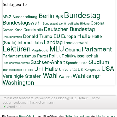
Schlagworte
Bundestag
Berlin
BpB
APuZ
Ausschreibung
Bundestagswahl
Corona
Bundeszentrale für politische Bildung
Deutscher Bundestag
Demokratie
Corona-Krise
Halle
EU
Donald Trump
Europa
Halle
Dokumentation
Landtag
Internet
(Saale)
Jobs
Landtagswahl
Lektüren
MLU
Parlament
Obama
Magdeburg
Politik
Parlamentarismus
Partei
Politikwissenschaft
Studium
Sachsen-Anhalt
Sprechstunde
Präsidentschaftswahl
USA
Uni Halle
Universität
US-Kongress
Transformation
TV-Tipp
Wahl
Wahlkampf
Vereinigte Staaten
Wahlen
Washington
Politik.Wissenschaft.
verwendet das Blogs@URZ Default Theme
design.code.
matthias.kretschmann
xhtml 1.0
Ein Blog von
Blogs@MLU
, dem Blog-Dienst des
IT-Servicezentrums
der
Martin-Luther-