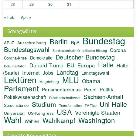
28
29
30
31
« Feb.
Apr. »
Schlagwörter
Bundestag
Berlin
BpB
APuZ
Ausschreibung
Bundestagswahl
Corona
Bundeszentrale für politische Bildung
Deutscher Bundestag
Demokratie
Corona-Krise
Halle
EU
Donald Trump
Europa
Halle
Dokumentation
Landtag
Internet
(Saale)
Jobs
Landtagswahl
Lektüren
MLU
Obama
Magdeburg
Parlament
Politik
Parlamentarismus
Partei
Sachsen-Anhalt
Politikwissenschaft
Präsidentschaftswahl
Uni Halle
Studium
Sprechstunde
Transformation
TV-Tipp
USA
Vereinigte Staaten
Universität
US-Kongress
Wahl
Washington
Wahlkampf
Wahlen
Neueste Kommentare