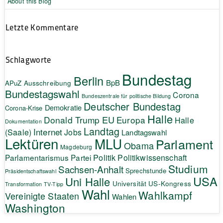
About this Blog
Letzte Kommentare
Schlagworte
Bundestag
Berlin
BpB
APuZ
Ausschreibung
Bundestagswahl
Corona
Bundeszentrale für politische Bildung
Deutscher Bundestag
Demokratie
Corona-Krise
Halle
EU
Donald Trump
Europa
Halle
Dokumentation
Landtag
Internet
(Saale)
Jobs
Landtagswahl
Lektüren
MLU
Parlament
Obama
Magdeburg
Politik
Parlamentarismus
Partei
Politikwissenschaft
Studium
Sachsen-Anhalt
Sprechstunde
Präsidentschaftswahl
USA
Uni Halle
Universität
US-Kongress
Transformation
TV-Tipp
Wahl
Wahlkampf
Vereinigte Staaten
Wahlen
Washington