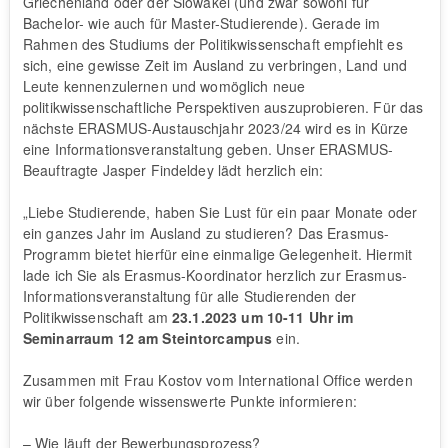
Griechenland oder der Slowakei (und zwar sowohl für
Bachelor- wie auch für Master-Studierende). Gerade im
Rahmen des Studiums der Politikwissenschaft empfiehlt es
sich, eine gewisse Zeit im Ausland zu verbringen, Land und
Leute kennenzulernen und womöglich neue
politikwissenschaftliche Perspektiven auszuprobieren. Für das
nächste ERASMUS-Austauschjahr 2023/24 wird es in Kürze
eine Informationsveranstaltung geben. Unser ERASMUS-
Beauftragte Jasper Findeldey lädt herzlich ein:
„Liebe Studierende, haben Sie Lust für ein paar Monate oder
ein ganzes Jahr im Ausland zu studieren? Das Erasmus-
Programm bietet hierfür eine einmalige Gelegenheit. Hiermit
lade ich Sie als Erasmus-Koordinator herzlich zur Erasmus-
Informationsveranstaltung für alle Studierenden der
Politikwissenschaft am
23.1.2023 um 10-11 Uhr im
Seminarraum 12 am Steintorcampus
ein.
Zusammen mit Frau Kostov vom International Office werden
wir über folgende wissenswerte Punkte informieren:
– Wie läuft der Bewerbungsprozess?