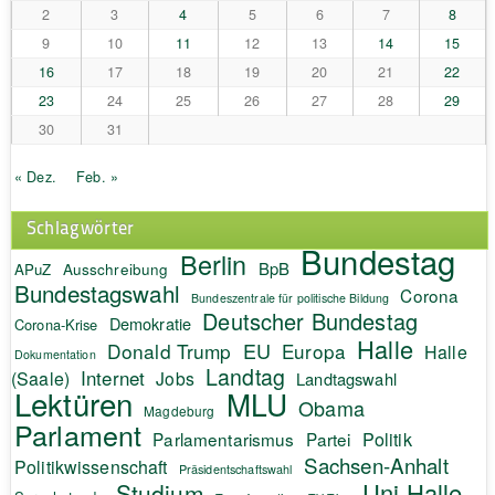
2
3
4
5
6
7
8
9
10
11
12
13
14
15
16
17
18
19
20
21
22
23
24
25
26
27
28
29
30
31
« Dez.
Feb. »
Schlagwörter
Bundestag
Berlin
BpB
APuZ
Ausschreibung
Bundestagswahl
Corona
Bundeszentrale für politische Bildung
Deutscher Bundestag
Demokratie
Corona-Krise
Halle
EU
Donald Trump
Europa
Halle
Dokumentation
Landtag
Internet
(Saale)
Jobs
Landtagswahl
Lektüren
MLU
Obama
Magdeburg
Parlament
Politik
Parlamentarismus
Partei
Sachsen-Anhalt
Politikwissenschaft
Präsidentschaftswahl
Uni Halle
Studium