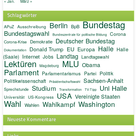
« Jan.
März »
Schlagwörter
Bundestag
Berlin
BpB
APuZ
Ausschreibung
Bundestagswahl
Corona
Bundeszentrale für politische Bildung
Deutscher Bundestag
Demokratie
Corona-Krise
Halle
EU
Donald Trump
Europa
Halle
Dokumentation
Landtag
Internet
(Saale)
Jobs
Landtagswahl
Lektüren
MLU
Obama
Magdeburg
Parlament
Politik
Parlamentarismus
Partei
Sachsen-Anhalt
Politikwissenschaft
Präsidentschaftswahl
Uni Halle
Studium
Sprechstunde
Transformation
TV-Tipp
USA
Vereinigte Staaten
Universität
US-Kongress
Wahl
Washington
Wahlkampf
Wahlen
Neueste Kommentare
Links