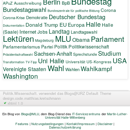
Bundestag
Berlin
BpB
APuZ
Ausschreibung
Bundestagswahl
Corona
Bundeszentrale für politische Bildung
Deutscher Bundestag
Demokratie
Corona-Krise
Halle
EU
Donald Trump
Europa
Halle
Dokumentation
Landtag
Internet
(Saale)
Jobs
Landtagswahl
Lektüren
MLU
Parlament
Obama
Magdeburg
Politik
Parlamentarismus
Partei
Politikwissenschaft
Studium
Sachsen-Anhalt
Sprechstunde
Präsidentschaftswahl
USA
Uni Halle
Universität
US-Kongress
Transformation
TV-Tipp
Wahl
Wahlkampf
Vereinigte Staaten
Wahlen
Washington
Politik.Wissenschaft.
verwendet das Blogs@URZ Default Theme
design.code.
matthias.kretschmann
xhtml 1.0
Ein Blog von
Blogs@MLU
, dem Blog-Dienst des
IT-Servicezentrums
der
Martin-Luther-
Universität Halle-Wittenberg
Features
|
Nutzungsbedingungen
|
Kontakt/Impressum
|
Disclaimer
|
Datenschutzerklärung