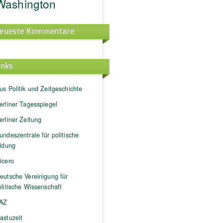
Washington
eueste Kommentare
inks
us Politik und Zeitgeschichte
erliner Tagesspiegel
erliner Zeitung
undeszentrale für politische
ildung
icero
eutsche Vereinigung für
litische Wissenschaft
AZ
astuzeit