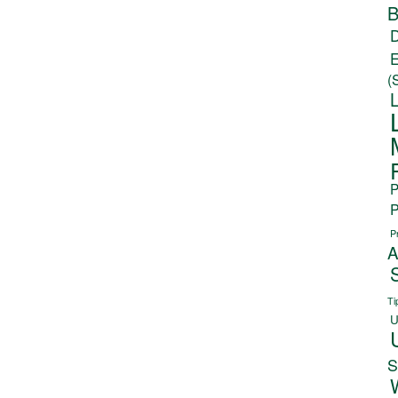
B
(
P
P
P
A
Ti
U
S