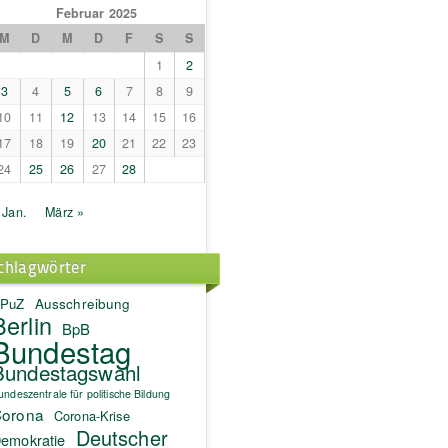
Februar 2025
M
D
M
D
F
S
S
1
2
3
4
5
6
7
8
9
10
11
12
13
14
15
16
17
18
19
20
21
22
23
24
25
26
27
28
 Jan.
März »
chlagwörter
PuZ
Ausschreibung
Berlin
BpB
Bundestag
Bundestagswahl
undeszentrale für politische Bildung
orona
Corona-Krise
Deutscher
emokratie