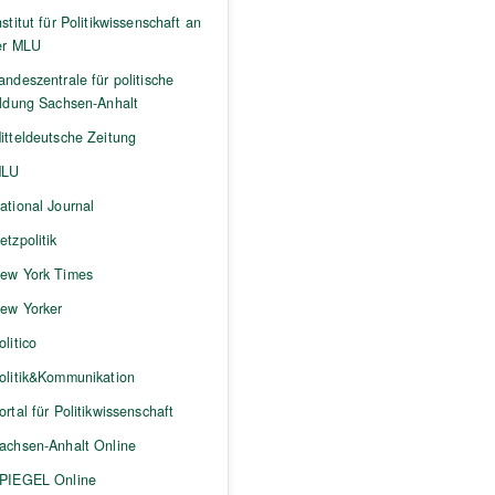
nstitut für Politikwissenschaft an
er MLU
andeszentrale für politische
ildung Sachsen-Anhalt
itteldeutsche Zeitung
LU
ational Journal
etzpolitik
ew York Times
ew Yorker
olitico
olitik&Kommunikation
ortal für Politikwissenschaft
achsen-Anhalt Online
PIEGEL Online