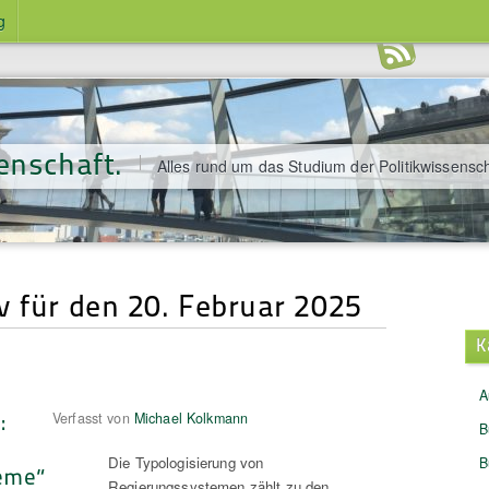
g
enschaft.
Alles rund um das Studium der Politikwissensch
v für den 20. Februar 2025
K
A
:
Verfasst von
Michael Kolkmann
B
Die Typologisierung von
B
eme“
Regierungssystemen zählt zu den