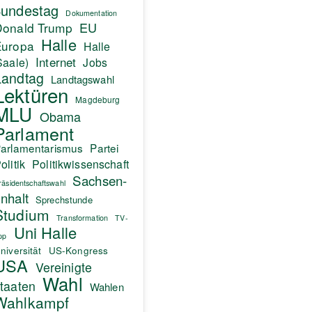
undestag
Dokumentation
EU
Donald Trump
Halle
Europa
Halle
Internet
Saale)
Jobs
Landtag
Landtagswahl
Lektüren
Magdeburg
MLU
Obama
Parlament
arlamentarismus
Partei
olitik
Politikwissenschaft
Sachsen-
räsidentschaftswahl
nhalt
Sprechstunde
Studium
Transformation
TV-
Uni Halle
pp
niversität
US-Kongress
USA
Vereinigte
Wahl
taaten
Wahlen
Wahlkampf