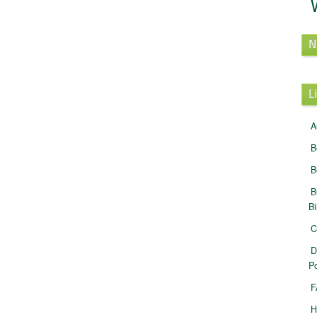
N
L
A
B
B
B
B
C
D
Po
F
H