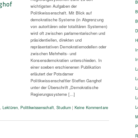
ghof
B
wichtigsten Aufgaben der
B
Politikwissenschaft. Mit Blick auf
demokratische Systeme (in Abgrenzung
B
von autoritären oder totalitären Systemen)
D
wird oft zwischen parlamentarischen und
präsidentiellen, direkten und
H
repräsentativen Demokratiemodellen oder
I
zwischen Mehrheits- und
I
Konsensdemokratien unterschieden. In
einer soeben erschienenen Publikation
L
erläutert der Potsdamer
L
Politikwissenschaftler Steffen Ganghof
unter der Überschrift „Demokratische
L
Regierungssysteme […]
L
L
,
Lektüren
,
Politikwissenschaft
,
Studium
|
Keine Kommentare
M
P
R