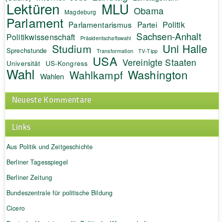
Lektüren
MLU
Obama
Magdeburg
Parlament
Politik
Parlamentarismus
Partei
Sachsen-Anhalt
Politikwissenschaft
Präsidentschaftswahl
Uni Halle
Studium
Sprechstunde
Transformation
TV-Tipp
USA
Vereinigte Staaten
Universität
US-Kongress
Wahl
Washington
Wahlkampf
Wahlen
Neueste Kommentare
Links
Aus Politik und Zeitgeschichte
Berliner Tagesspiegel
Berliner Zeitung
Bundeszentrale für politische Bildung
Cicero