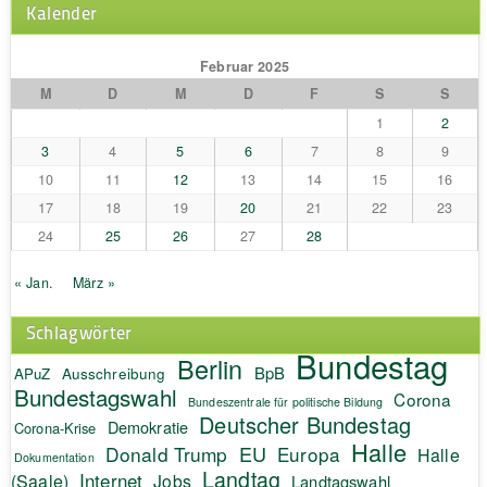
Kalender
Februar 2025
M
D
M
D
F
S
S
1
2
3
4
5
6
7
8
9
10
11
12
13
14
15
16
17
18
19
20
21
22
23
24
25
26
27
28
« Jan.
März »
Schlagwörter
Bundestag
Berlin
BpB
APuZ
Ausschreibung
Bundestagswahl
Corona
Bundeszentrale für politische Bildung
Deutscher Bundestag
Demokratie
Corona-Krise
Halle
EU
Donald Trump
Europa
Halle
Dokumentation
Landtag
Internet
(Saale)
Jobs
Landtagswahl