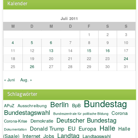
Kalender
Juli 2011
M
D
M
D
F
S
S
1
2
3
4
5
6
7
8
9
10
11
12
13
14
15
16
17
18
19
20
21
22
23
24
25
26
27
28
29
30
31
« Juni
Aug. »
Schlagwörter
Bundestag
Berlin
BpB
APuZ
Ausschreibung
Bundestagswahl
Corona
Bundeszentrale für politische Bildung
Deutscher Bundestag
Demokratie
Corona-Krise
Halle
EU
Donald Trump
Europa
Halle
Dokumentation
Landtag
Internet
(Saale)
Jobs
Landtagswahl