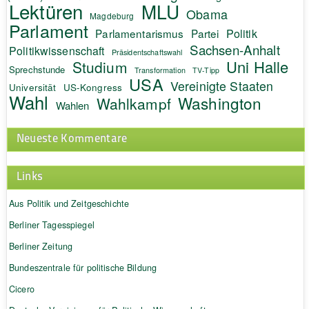
Lektüren
MLU
Obama
Magdeburg
Parlament
Politik
Parlamentarismus
Partei
Sachsen-Anhalt
Politikwissenschaft
Präsidentschaftswahl
Uni Halle
Studium
Sprechstunde
Transformation
TV-Tipp
USA
Vereinigte Staaten
Universität
US-Kongress
Wahl
Washington
Wahlkampf
Wahlen
Neueste Kommentare
Links
Aus Politik und Zeitgeschichte
Berliner Tagesspiegel
Berliner Zeitung
Bundeszentrale für politische Bildung
Cicero