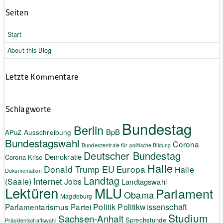
Seiten
Start
About this Blog
Letzte Kommentare
Schlagworte
Bundestag
Berlin
BpB
APuZ
Ausschreibung
Bundestagswahl
Corona
Bundeszentrale für politische Bildung
Deutscher Bundestag
Demokratie
Corona-Krise
Halle
EU
Donald Trump
Europa
Halle
Dokumentation
Landtag
Internet
(Saale)
Jobs
Landtagswahl
Lektüren
MLU
Parlament
Obama
Magdeburg
Politik
Parlamentarismus
Partei
Politikwissenschaft
Studium
Sachsen-Anhalt
Sprechstunde
Präsidentschaftswahl