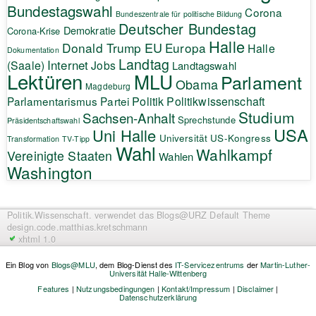
Bundestagswahl
Corona
Bundeszentrale für politische Bildung
Deutscher Bundestag
Demokratie
Corona-Krise
Halle
EU
Donald Trump
Europa
Halle
Dokumentation
Landtag
Internet
(Saale)
Jobs
Landtagswahl
Lektüren
MLU
Parlament
Obama
Magdeburg
Politik
Parlamentarismus
Partei
Politikwissenschaft
Studium
Sachsen-Anhalt
Sprechstunde
Präsidentschaftswahl
USA
Uni Halle
Universität
US-Kongress
Transformation
TV-Tipp
Wahl
Wahlkampf
Vereinigte Staaten
Wahlen
Washington
Politik.Wissenschaft.
verwendet das Blogs@URZ Default Theme
design.code.
matthias.kretschmann
xhtml 1.0
Ein Blog von
Blogs@MLU
, dem Blog-Dienst des
IT-Servicezentrums
der
Martin-Luther-
Universität Halle-Wittenberg
Features
|
Nutzungsbedingungen
|
Kontakt/Impressum
|
Disclaimer
|
Datenschutzerklärung