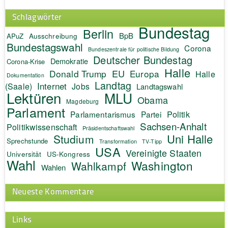
Schlagwörter
Bundestag
Berlin
BpB
APuZ
Ausschreibung
Bundestagswahl
Corona
Bundeszentrale für politische Bildung
Deutscher Bundestag
Demokratie
Corona-Krise
Halle
EU
Donald Trump
Europa
Halle
Dokumentation
Landtag
Internet
(Saale)
Jobs
Landtagswahl
Lektüren
MLU
Obama
Magdeburg
Parlament
Politik
Parlamentarismus
Partei
Sachsen-Anhalt
Politikwissenschaft
Präsidentschaftswahl
Uni Halle
Studium
Sprechstunde
Transformation
TV-Tipp
USA
Vereinigte Staaten
Universität
US-Kongress
Wahl
Washington
Wahlkampf
Wahlen
Neueste Kommentare
Links