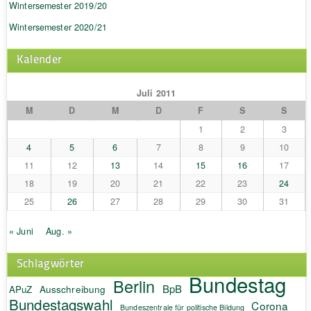
Wintersemester 2019/20
Wintersemester 2020/21
Kalender
Juli 2011
M
D
M
D
F
S
S
1
2
3
4
5
6
7
8
9
10
11
12
13
14
15
16
17
18
19
20
21
22
23
24
25
26
27
28
29
30
31
« Juni
Aug. »
Schlagwörter
Bundestag
Berlin
BpB
APuZ
Ausschreibung
Bundestagswahl
Corona
Bundeszentrale für politische Bildung