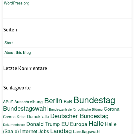
WordPress.org
Seiten
Start
About this Blog
Letzte Kommentare
Schlagworte
Bundestag
Berlin
BpB
APuZ
Ausschreibung
Bundestagswahl
Corona
Bundeszentrale für politische Bildung
Deutscher Bundestag
Demokratie
Corona-Krise
Halle
EU
Donald Trump
Europa
Halle
Dokumentation
Landtag
Internet
(Saale)
Jobs
Landtagswahl