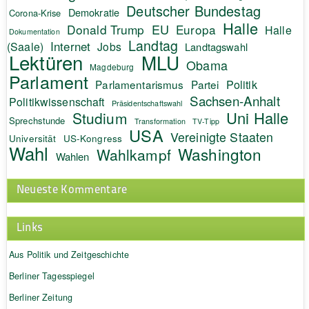
Deutscher Bundestag
Demokratie
Corona-Krise
Halle
EU
Donald Trump
Europa
Halle
Dokumentation
Landtag
Internet
(Saale)
Jobs
Landtagswahl
Lektüren
MLU
Obama
Magdeburg
Parlament
Politik
Parlamentarismus
Partei
Sachsen-Anhalt
Politikwissenschaft
Präsidentschaftswahl
Uni Halle
Studium
Sprechstunde
Transformation
TV-Tipp
USA
Vereinigte Staaten
Universität
US-Kongress
Wahl
Washington
Wahlkampf
Wahlen
Neueste Kommentare
Links
Aus Politik und Zeitgeschichte
Berliner Tagesspiegel
Berliner Zeitung